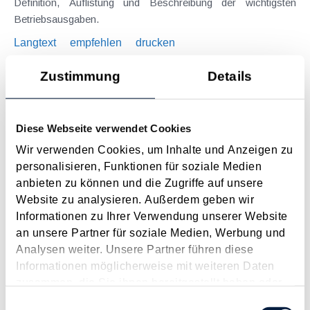
Definition, Auflistung und Beschreibung der wichtigsten
Betriebsausgaben.
Langtext
empfehlen
drucken
Zustimmung
Details
Coronavirus: Änderungen bei Corona-Kurzarbeit
November 2020
Um die wirtschaftlichen Auswirkungen der ab 3.11. geltenden
Diese Webseite verwendet Cookies
Corona-Schutzmaßnahmen auf die direkt und indirekt
Wir verwenden Cookies, um Inhalte und Anzeigen zu
besonders betroffenen Branchen abzufedern, haben die
personalisieren, Funktionen für soziale Medien
Sozialpartner am Sonntag, 1. November 2020, eine
anbieten zu können und die Zugriffe auf unsere
Adaptierung des Corona-Kurzarbeitsmodells verhandelt:
Website zu analysieren. Außerdem geben wir
Unterschreitung...
Informationen zu Ihrer Verwendung unserer Website
an unsere Partner für soziale Medien, Werbung und
Langtext
empfehlen
drucken
Analysen weiter. Unsere Partner führen diese
Informationen möglicherweise mit weiteren Daten
Keine Steuerbefreiung bei arbeitgeberseitig
zusammen, die Sie ihnen bereitgestellt haben oder
garantierten Trinkgeldern
die sie im Rahmen Ihrer Nutzung der Dienste
Einwilligungsauswahl