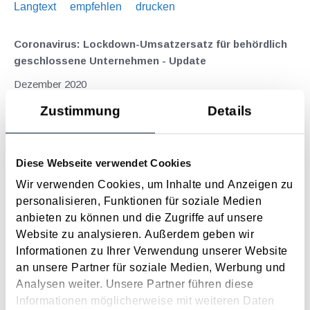
Langtext
empfehlen
drucken
Coronavirus: Lockdown-Umsatzersatz für behördlich
geschlossene Unternehmen - Update
Dezember 2020
Für den Zeitraum der angeordneten Schließung und somit
Zustimmung
Details
zwischen 1. November und 6. Dezember 2020 (als
Betrachtungszeitraum) erhalten österreichische Unternehmen,
die auf staatliche Anordnung geschlossen bzw. eingeschränkt
Diese Webseite verwendet Cookies
wurden, bis zu 80% ihres Umsatzes basierend auf dem...
Wir verwenden Cookies, um Inhalte und Anzeigen zu
Langtext
empfehlen
drucken
personalisieren, Funktionen für soziale Medien
anbieten zu können und die Zugriffe auf unsere
Website zu analysieren. Außerdem geben wir
Koste es, was es wolle - weitere Maßnahmen gegen
Informationen zu Ihrer Verwendung unserer Website
die Corona-Krise geplant (Konjunkturstärkungsgesetz
an unsere Partner für soziale Medien, Werbung und
2020)
Analysen weiter. Unsere Partner führen diese
Juli 2020
Informationen möglicherweise mit weiteren Daten