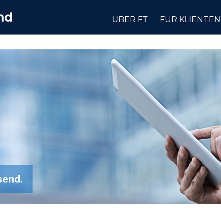
ÜBER FT
FÜR KLIENTEN
send.