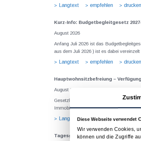
Langtext
empfehlen
drucke
Kurz-Info: Budgetbegleitgesetz 2027
August 2026
Anfang Juli 2026 ist das Budgetbegleitge
Langtext
empfehlen
drucke
Hauptwohnsitz​­befreiung – Verfügu
August 2026
Zusti
Gesetzliche Grundlagen der Hauptwohnsitzbefreiung Eine Ausnahme von der bei privaten Grundstücksv
Immobilienertragsteuer (ImmoESt) liegt da
Langtext
empfehlen
drucke
Diese Webseite verwendet 
Wir verwenden Cookies, um
Tagesgelder auch bei eintägiger Re
können und die Zugriffe au