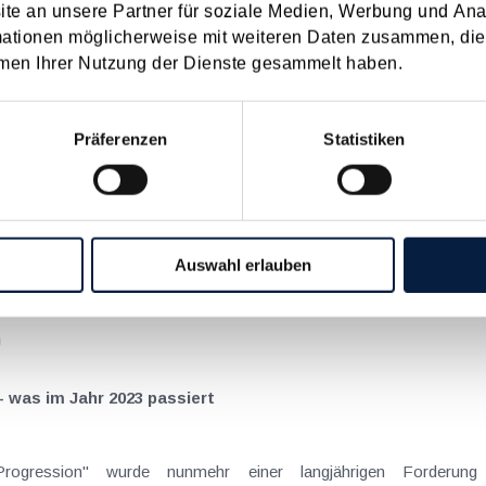
e an unsere Partner für soziale Medien, Werbung und Ana
mationen möglicherweise mit weiteren Daten zusammen, die 
on Dienstreisen
men Ihrer Nutzung der Dienste gesammelt haben.
enntnis über die lokale Gastronomie resultieren – typischerweise stell
n
Präferenzen
Statistiken
schiedenen Eltern
hatte sich mit der Frage
Auswahl erlauben
nach einer Scheidung die Familienbeihilfe zusteht, wenn sich das
n
 was im Jahr 2023 passiert
Progression" wurde nunmehr einer langjährigen Forderu