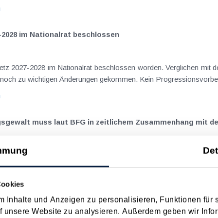
n
-2028 im Nationalrat beschlossen
setz 2027-2028 im Nationalrat beschlossen worden. Verglichen mit d
aus dem Juli 2026 ) ist es dabei vereinzelt noch zu wichtigen Ä
n
ngsgewalt muss laut BFG in zeitlichem Zusammenhang mit d
mmung
Det
eräußerungen regelmäßig anfallenden
nn vor, wenn die Voraussetzungen für die Hauptwohnsitzbefreiung erfü
n
Cookies
 Inhalte und Anzeigen zu personalisieren, Funktionen für 
ise ohne Nächtigung
f unsere Website zu analysieren. Außerdem geben wir Infor