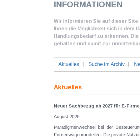
INFORMATIONEN
Wir informieren Sie auf dieser Sit
Ihnen die Möglichkeit sich in dem f
Handlungsbedarf zu erkennen. Die I
gehalten und damit zur unmittelba
Aktuelles
Suche im Archiv
Ne
Aktuelles
Neuer Sachbezug ab 2027 für E-Firme
August 2026
Paradigmenwechsel bei der Besteuerung von E-Dienstwagen Über Jahre hinweg galten reine 
Firmenwagenmodellen. Die private Nutzung