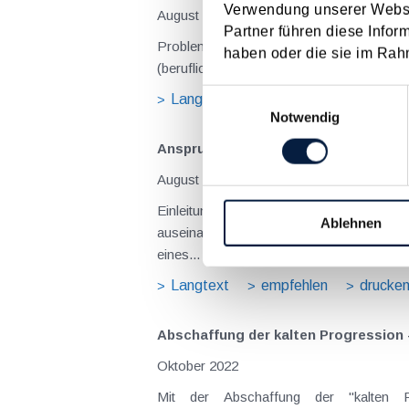
Verwendung unserer Websit
August 2026
Partner führen diese Infor
Problemstellung und rechtlicher Hintergrund Tagesgelder sollen Verpflegungsmehraufwendungen ausgleichen, welche im Zuge v
haben oder die sie im Rah
(beruflich bedingten Reisen) durch die Unk
Einwilligungsauswahl
Langtext
empfehlen
drucke
Notwendig
Anspruch auf Familienbeihilfe bei ge
August 2026
Einleitung und Kernaussage der Entscheidung Das Bundesfinanzgericht (GZ RV/7103366/2025 vom 10.02.2026) 
Ablehnen
auseinanderzusetzen, welchem Elternteil 
eines...
Langtext
empfehlen
drucke
Abschaffung der kalten Progression -
Oktober 2022
Mit der Abschaffung der "kalten 