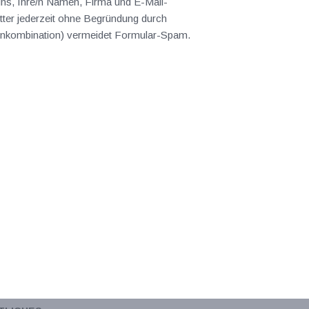
 uns, Ihre/n Namen, Firma und E-Mail-
ter jederzeit ohne Begründung durch
abenkombination) vermeidet Formular-Spam.