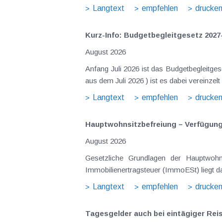
Langtext
empfehlen
drucke
Kurz-Info: Budgetbegleitgesetz 2027
August 2026
Anfang Juli 2026 ist das Budgetbegleitge
Langtext
empfehlen
drucke
Hauptwohnsitz​­befreiung – Verfügu
August 2026
Gesetzliche Grundlagen der Hauptwohnsitzbefreiung Eine Ausnahme von der bei privaten Grundstücksv
Immobilienertragsteuer (ImmoESt) liegt da
Langtext
empfehlen
drucke
Tagesgelder auch bei eintägiger Re