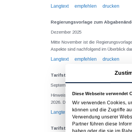
Langtext
empfehlen
drucken
Regierungsvorlage zum Abgaben­ände
Dezember 2025
Mitte November ist die Regierungsvorla
Langtext
empfehlen
drucken
Zusti
Tarifstufen in der Einkommensteuer 
September 2025
Diese Webseite verwendet 
Hinweis: Dieser Artikel wurde nach Veröff
2026. Durch die Abschaffung der "kalte
Wir verwenden Cookies, um
können und die Zugriffe au
Langtext
empfehlen
drucken
Verwendung unserer Websit
Partner führen diese Infor
Tarifstufen in der Einkommensteuer 
haben oder die sie im Rah