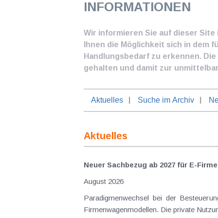
INFORMATIONEN
Wir informieren Sie auf dieser Sit
Ihnen die Möglichkeit sich in dem f
Handlungsbedarf zu erkennen. Die I
gehalten und damit zur unmittelba
Aktuelles
Suche im Archiv
Ne
Aktuelles
Neuer Sachbezug ab 2027 für E-Firme
August 2026
Paradigmenwechsel bei der Besteuerung von E-Dienstwagen Über Jahre hinweg galten reine 
Firmenwagenmodellen. Die private Nutzung