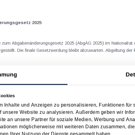
rungs­gesetz 2025
ge zum Abgabenänderungsgesetz 2025 (AbgÄG 2025) im Nationalrat e
Aspekte sind nachfolgend im Überblick dargestellt. 
mmung
Det
ab 2026
Cookies
entlichung der Inflationsanpassungsverordung 2026 aktualisiert und
n Progression" wird die jährliche aufgrund der Inflation entstehende...
 Inhalte und Anzeigen zu personalisieren, Funktionen für 
f unsere Website zu analysieren. Außerdem geben wir Infor
e an unsere Partner für soziale Medien, Werbung und Ana
mationen möglicherweise mit weiteren Daten zusammen, die 
ab 2025 nach Anpassungen gegen die "kalte Progression"
men Ihrer Nutzung der Dienste gesammelt haben.