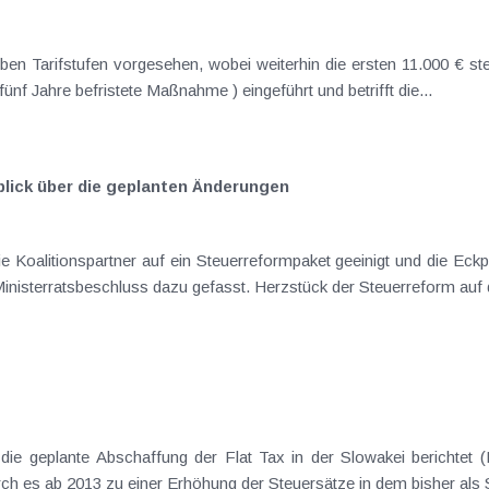
55% wird für die Jahre 2016 bis 2020 (auf fünf Jahre befristete Maßnahme ) eingeführt und betrifft die...
blick über die geplanten Änderungen
nigt und die Eckpfeiler am 13. März 2015 der Öffentlichkeit
vorgestellt. Am 17. März 2015 wurde ein Ministerratsbeschluss dazu gefasst. Herzstück der Ste
07/12). Mit Parlamentsbeschluss vom
Dezember 2012 war es nun soweit, wodurch es ab 2013 z