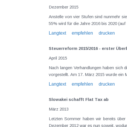
Dezember 2015
Anstelle von vier Stufen sind nunmehr sieben Tarifstufen vorgesehen, wobei weiterhin die ersten 11.000 € steuerfrei bleiben. Der neue Höchstsatz von
Langtext
empfehlen
drucken
Steuerreform 2015/2016 - erster Über
April 2015
Nach langen Verhandlungen haben sich die Koalitionspartner auf ein Steuerreformpaket geei
Langtext
empfehlen
drucken
Slowakei schafft Flat Tax ab
März 2013
Letzten Sommer haben wir bereits über die geplante Abschaffung der Flat Tax in der Slowakei berichtet (KI 