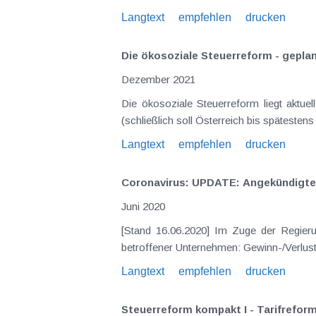
Langtext
empfehlen
drucken
Die ökosoziale Steuerreform - gepla
Dezember 2021
Die ökosoziale Steuerreform liegt aktue
(schließlich soll Österreich bis spätesten
Langtext
empfehlen
drucken
Coronavirus: UPDATE: Angekündigt
Juni 2020
[Stand 16.06.2020] Im Zuge der Regierungsklausur am 15. und 16. Juni wurden folgende Maßnahmen angekündigt: Zur Unterstützung besonders
Langtext
empfehlen
drucken
Steuerreform kompakt I - Tarifrefor