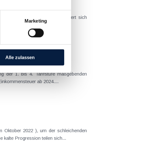
hrbelastung abgegolten. Dies äußert sich
Marketing
...
ression"
Alle zulassen
ng der 1. bis 4. Tarifstufe maßgebenden
Einkommensteuer ab 2024....
om Oktober 2022 ), um der schleichenden
alte Progression teilen sich...