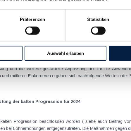
ession" wird die jährliche aufgrund der Inflation entstehende Me
Präferenzen
Statistiken
ente und Absetzbeträge automatisch im Ausmaß von zwei Dritteln der
mmensteuer ab 2024 nach Anpassungen gegen die "kalte Prog
Auswahl erlauben
sung und die weitere gestaffelte Anpassung der für die Anwendu
n und mittleren Einkommen ergeben sich nachfolgende Werte in der 
ng der kalten Progression für 2024
 kalten Progression beschlossen worden ( siehe auch Beitrag v
en bei Lohnerhöhungen entgegenzutreten. Die Maßnahmen gegen die k