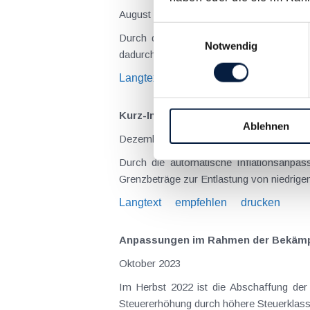
August 2024
Einwilligungsauswahl
Durch die Abschaffung der "kalten Progr
Notwendig
dadurch, dass die wesentlichen Tarifelem
Langtext
empfehlen
drucken
Kurz-Info: Tarifstufen in der Einko
Ablehnen
Dezember 2023
Durch die automatische Inflationsanpas
Grenzbeträge zur Entlastung von niedrige
Langtext
empfehlen
drucken
Anpassungen im Rahmen der Bekämpfu
Oktober 2023
Im Herbst 2022 ist die Abschaffung der
Steuererhöhung durch höhere Steuerklass