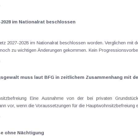
n
-2028 im Nationalrat beschlossen
setz 2027-2028 im Nationalrat beschlossen worden. Verglichen mit d
aus dem Juli 2026 ) ist es dabei vereinzelt noch zu wichtigen Ä
n
ngsgewalt muss laut BFG in zeitlichem Zusammenhang mit d
eräußerungen regelmäßig anfallenden
nn vor, wenn die Voraussetzungen für die Hauptwohnsitzbefreiung erfü
n
ise ohne Nächtigung