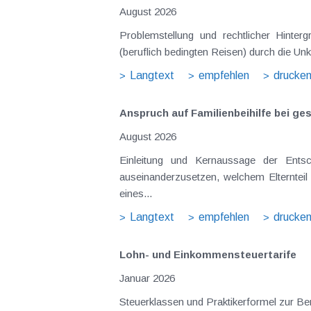
August 2026
Problemstellung und rechtlicher Hintergrund Tagesgelder sollen Verpflegungsmehraufwendungen ausgleichen, welche im Zuge v
(beruflich bedingten Reisen) durch die Unk
Langtext
empfehlen
drucke
Anspruch auf Familienbeihilfe bei ge
August 2026
Einleitung und Kernaussage der Entscheidung Das Bundesfinanzgericht (GZ RV/7103366/2025 vom 10.02.2026) 
auseinanderzusetzen, welchem Elternteil 
eines...
Langtext
empfehlen
drucke
Lohn- und Einkommensteuertarife
Januar 2026
Steuerklassen und Praktikerformel zur B