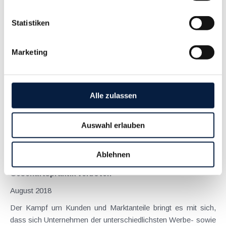
Pauschalentgelt für Zeitungsabonnement und
Statistiken
Vignette ist aufzuteilen
Januar 2019
Marketing
Die umsatzsteuerliche Behandlung von "Paketen und
Kombinationen", bei denen die beiden Teile unterschiedlichen
Umsatzsteuertarifen unterliegen, ist schon seit jeher ein
Alle zulassen
umstrittenes Thema. Der Verwaltungsgerichtshof hatte sich
unlängst (GZ Ra 2016/15/0039 vom 13.9.2018) mit...
Auswahl erlauben
Langtext
empfehlen
drucken
Ablehnen
Unbestellte Warenlieferungen sind als aggressive
Geschäftspraktik verboten
August 2018
Der Kampf um Kunden und Marktanteile bringt es mit sich,
dass sich Unternehmen der unterschiedlichsten Werbe- sowie