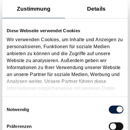
Zustimmung
Details
Geringerer Privatanteil bei Nutzung eines beruflichen
Notebooks laut VwGH grundsätzlich möglich
Mai 2025
Diese Webseite verwendet Cookies
Der VwGH hatte sich (GZ Ra 2023/15/0073 vom 30.1.2025)
Wir verwenden Cookies, um Inhalte und Anzeigen zu
mit der Frage auseinanderzusetzen, ob mehr als 60 % (im
personalisieren, Funktionen für soziale Medien
konkreten Fall sogar 95 %) der Kosten eines Notebooks samt
anbieten zu können und die Zugriffe auf unsere
Zubehör als Werbungskosten geltend gemacht werden
Website zu analysieren. Außerdem geben wir
können. Ausgangsfall war, dass eine nicht selbständig...
Informationen zu Ihrer Verwendung unserer Website
an unsere Partner für soziale Medien, Werbung und
Langtext
empfehlen
drucken
Analysen weiter. Unsere Partner führen diese
Informationen möglicherweise mit weiteren Daten
Betriebsausgaben
zusammen, die Sie ihnen bereitgestellt haben oder
Januar 2024
die sie im Rahmen Ihrer Nutzung der Dienste
Einwilligungsauswahl
gesammelt haben.
Notwendig
Definition, Auflistung und Beschreibung der wichtigsten
Betriebsausgaben.
Präferenzen
Langtext
empfehlen
drucken