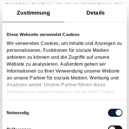
Gesetzliche Grundlagen der Hauptwohnsitzbefreiung Eine
Ausnahme von der bei privaten Grundstücksveräußerungen
Zustimmung
Details
regelmäßig anfallenden Immobilienertragsteuer (ImmoESt)
liegt dann vor, wenn die Voraussetzungen für die
Hauptwohnsitzbefreiung erfüllt sind....
Diese Webseite verwendet Cookies
Langtext
empfehlen
drucken
Wir verwenden Cookies, um Inhalte und Anzeigen zu
personalisieren, Funktionen für soziale Medien
anbieten zu können und die Zugriffe auf unsere
Tagesgelder auch bei eintägiger Reise ohne
Website zu analysieren. Außerdem geben wir
Nächtigung
Informationen zu Ihrer Verwendung unserer Website
August 2026
an unsere Partner für soziale Medien, Werbung und
Problemstellung und rechtlicher Hintergrund Tagesgelder
Analysen weiter. Unsere Partner führen diese
sollen Verpflegungsmehraufwendungen ausgleichen, welche
Informationen möglicherweise mit weiteren Daten
im Zuge von Dienstreisen (beruflich bedingten Reisen) durch
zusammen, die Sie ihnen bereitgestellt haben oder
die Unkenntnis über die lokale Gastronomie resultieren –
die sie im Rahmen Ihrer Nutzung der Dienste
Einwilligungsauswahl
typischerweise stellt sich das Problem in der...
gesammelt haben.
Notwendig
Langtext
empfehlen
drucken