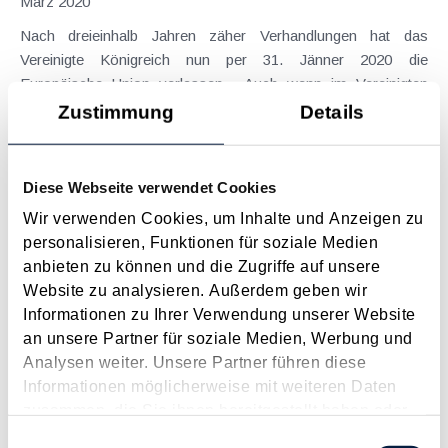
März 2020
Nach dreieinhalb Jahren zäher Verhandlungen hat das
Vereinigte Königreich nun per 31. Jänner 2020 die
Europäische Union verlassen . Auch wenn im Vereinigten
Königreich kein Stein auf dem anderen bleibt, bleibt jedoch
Zustimmung
Details
zumindest steuerlich im Wesentlichen vorerst...
Langtext
empfehlen
drucken
Diese Webseite verwendet Cookies
Wir verwenden Cookies, um Inhalte und Anzeigen zu
Maßnahmen vor Jahresende 2019 - Unternehmer
personalisieren, Funktionen für soziale Medien
November 2019
anbieten zu können und die Zugriffe auf unsere
Der näher rückende Jahreswechsel sollte Anlass für einem
Website zu analysieren. Außerdem geben wir
Steuer-Check sein. Durch gezielte Maßnahmen vor
Informationen zu Ihrer Verwendung unserer Website
Jahresende kann man die Steuersituation optimieren oder
an unsere Partner für soziale Medien, Werbung und
Risiken senken. Im Folgenden stellen wir einige Beispiele vor.
Analysen weiter. Unsere Partner führen diese
Vorweg sei festgehalten, dass die folgenden...
Informationen möglicherweise mit weiteren Daten
zusammen, die Sie ihnen bereitgestellt haben oder
Langtext
empfehlen
drucken
die sie im Rahmen Ihrer Nutzung der Dienste
Einwilligungsauswahl