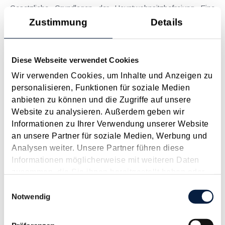
Gesetzliche Grundlagen der Hauptwohnsitzbefreiung Eine
Ausnahme von der bei privaten Grundstücksveräußerungen
Zustimmung
Details
regelmäßig anfallenden Immobilienertragsteuer (ImmoESt)
liegt dann vor, wenn die Voraussetzungen für die
Hauptwohnsitzbefreiung erfüllt sind....
Diese Webseite verwendet Cookies
Langtext
empfehlen
drucken
Wir verwenden Cookies, um Inhalte und Anzeigen zu
personalisieren, Funktionen für soziale Medien
anbieten zu können und die Zugriffe auf unsere
Tagesgelder auch bei eintägiger Reise ohne
Website zu analysieren. Außerdem geben wir
Nächtigung
Informationen zu Ihrer Verwendung unserer Website
August 2026
an unsere Partner für soziale Medien, Werbung und
Problemstellung und rechtlicher Hintergrund Tagesgelder
Analysen weiter. Unsere Partner führen diese
sollen Verpflegungsmehraufwendungen ausgleichen, welche
Informationen möglicherweise mit weiteren Daten
im Zuge von Dienstreisen (beruflich bedingten Reisen) durch
zusammen, die Sie ihnen bereitgestellt haben oder
die Unkenntnis über die lokale Gastronomie resultieren –
die sie im Rahmen Ihrer Nutzung der Dienste
Einwilligungsauswahl
typischerweise stellt sich das Problem in der...
gesammelt haben.
Notwendig
Langtext
empfehlen
drucken