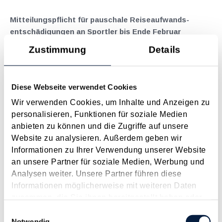
Mitteilungspflicht für pauschale Reiseaufwands­
entschädigungen an Sportler bis Ende Februar
Februar 2026
Zustimmung
Details
Seit 2023 sind pauschale Reiseaufwandsentschädigungen,
welche von begünstigten Rechtsträgern mit dem
Diese Webseite verwendet Cookies
satzungsgemäßen Zweck der Ausübung oder Förderung des
Körpersports ("Sportvereine") an Sportler, Schiedsrichter und
Wir verwenden Cookies, um Inhalte und Anzeigen zu
Sportbetreuer gewährt...
personalisieren, Funktionen für soziale Medien
anbieten zu können und die Zugriffe auf unsere
Langtext
empfehlen
drucken
Website zu analysieren. Außerdem geben wir
Informationen zu Ihrer Verwendung unserer Website
BMF-Aussagen zur Mitarbeiter­prämie 2025
an unsere Partner für soziale Medien, Werbung und
Dezember 2025
Analysen weiter. Unsere Partner führen diese
Informationen möglicherweise mit weiteren Daten
Mit dem Budgetbegleitgesetz 2025 wurde die
zusammen, die Sie ihnen bereitgestellt haben oder
Mitarbeiterprämie zur Mitarbeiterprämie 2025 "relaunched".
die sie im Rahmen Ihrer Nutzung der Dienste
Einwilligungsauswahl
Hiermit können Arbeitgeber im Jahr 2025 Zulagen und
gesammelt haben.
Notwendig