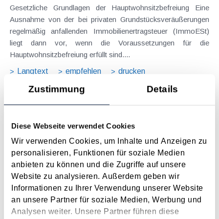
Gesetzliche Grundlagen der Hauptwohnsitzbefreiung Eine
Ausnahme von der bei privaten Grundstücksveräußerungen
regelmäßig anfallenden Immobilienertragsteuer (ImmoESt)
liegt dann vor, wenn die Voraussetzungen für die
Hauptwohnsitzbefreiung erfüllt sind....
Langtext
empfehlen
drucken
Zustimmung
Details
Tagesgelder auch bei eintägiger Reise ohne
Nächtigung
Diese Webseite verwendet Cookies
August 2026
Wir verwenden Cookies, um Inhalte und Anzeigen zu
Problemstellung und rechtlicher Hintergrund Tagesgelder
personalisieren, Funktionen für soziale Medien
sollen Verpflegungsmehraufwendungen ausgleichen, welche
anbieten zu können und die Zugriffe auf unsere
im Zuge von Dienstreisen (beruflich bedingten Reisen) durch
Website zu analysieren. Außerdem geben wir
die Unkenntnis über die lokale Gastronomie resultieren –
Informationen zu Ihrer Verwendung unserer Website
typischerweise stellt sich das Problem in der...
an unsere Partner für soziale Medien, Werbung und
Langtext
empfehlen
drucken
Analysen weiter. Unsere Partner führen diese