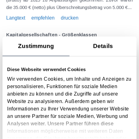
die 35.000 € (netto) plus Überschreitungsbetrag von 5.000 €...
Langtext
empfehlen
drucken
Kapitalgesellschaften - Größenklassen
Januar 2025
Zustimmung
Details
Merkmale der Zuordnung von Kapitalgesellschaften zu den
verschiedenen Größenklassen.
Diese Webseite verwendet Cookies
Langtext
empfehlen
drucken
Wir verwenden Cookies, um Inhalte und Anzeigen zu
personalisieren, Funktionen für soziale Medien
Die neue Kleinunternehmerregelung in der
anbieten zu können und die Zugriffe auf unsere
Umsatzsteuer ab 2025
Website zu analysieren. Außerdem geben wir
Januar 2025
Informationen zu Ihrer Verwendung unserer Website
an unsere Partner für soziale Medien, Werbung und
Durch das Abgabenänderungsgesetz 2024 wurde auch die
Analysen weiter. Unsere Partner führen diese
umsatzsteuerliche Kleinunternehmerregelung neu geregelt.
Informationen möglicherweise mit weiteren Daten
Ausgangspunkt war der Umstand, dass bislang Umsätze
zusammen, die Sie ihnen bereitgestellt haben oder