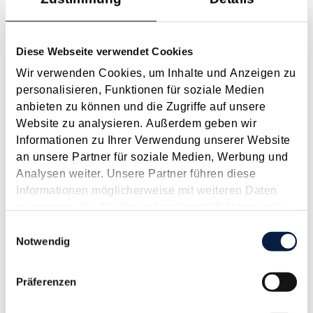
Anspruch auf Familienbeihilfe bei geschiedenen Eltern
August 2026
Diese Webseite verwendet Cookies
Einleitung und Kernaussage der Entscheidung Das
Wir verwenden Cookies, um Inhalte und Anzeigen zu
Bundesfinanzgericht (GZ RV/7103366/2025 vom 10.02.2026)
personalisieren, Funktionen für soziale Medien
hatte sich mit der Frage auseinanderzusetzen, welchem
anbieten zu können und die Zugriffe auf unsere
Elternteil nach einer Scheidung die Familienbeihilfe zusteht,
Website zu analysieren. Außerdem geben wir
wenn sich das Kind tatsächlich überwiegend im Haushalt
Informationen zu Ihrer Verwendung unserer Website
eines...
an unsere Partner für soziale Medien, Werbung und
Analysen weiter. Unsere Partner führen diese
Langtext
empfehlen
drucken
Informationen möglicherweise mit weiteren Daten
zusammen, die Sie ihnen bereitgestellt haben oder
Neue Finanzordnungs­widrigkeit im Kampf gegen
die sie im Rahmen Ihrer Nutzung der Dienste
Einwilligungsauswahl
Scheinunternehmen und Scheinrechnungen
gesammelt haben.
Notwendig
April 2025
Die Finanz bekommt ein neues Werkzeug an die Hand, um
Präferenzen
besser gegen Scheinunternehmer oder Scheinrechnungen
vorgehen zu können. Bislang bestand das Problem, dass