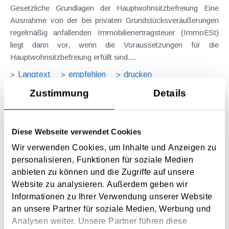
Gesetzliche Grundlagen der Hauptwohnsitzbefreiung Eine
Ausnahme von der bei privaten Grundstücksveräußerungen
regelmäßig anfallenden Immobilienertragsteuer (ImmoESt)
liegt dann vor, wenn die Voraussetzungen für die
Hauptwohnsitzbefreiung erfüllt sind....
Langtext
empfehlen
drucken
Zustimmung
Details
Tagesgelder auch bei eintägiger Reise ohne
Nächtigung
Diese Webseite verwendet Cookies
August 2026
Wir verwenden Cookies, um Inhalte und Anzeigen zu
Problemstellung und rechtlicher Hintergrund Tagesgelder
personalisieren, Funktionen für soziale Medien
sollen Verpflegungsmehraufwendungen ausgleichen, welche
anbieten zu können und die Zugriffe auf unsere
im Zuge von Dienstreisen (beruflich bedingten Reisen) durch
Website zu analysieren. Außerdem geben wir
die Unkenntnis über die lokale Gastronomie resultieren –
Informationen zu Ihrer Verwendung unserer Website
typischerweise stellt sich das Problem in der...
an unsere Partner für soziale Medien, Werbung und
Langtext
empfehlen
drucken
Analysen weiter. Unsere Partner führen diese