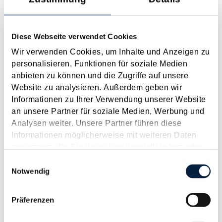
Anspruch auf Familienbeihilfe bei geschiedenen Eltern
August 2026
Diese Webseite verwendet Cookies
Einleitung und Kernaussage der Entscheidung Das
Wir verwenden Cookies, um Inhalte und Anzeigen zu
Bundesfinanzgericht (GZ RV/7103366/2025 vom 10.02.2026)
personalisieren, Funktionen für soziale Medien
hatte sich mit der Frage auseinanderzusetzen, welchem
anbieten zu können und die Zugriffe auf unsere
Elternteil nach einer Scheidung die Familienbeihilfe zusteht,
Website zu analysieren. Außerdem geben wir
wenn sich das Kind tatsächlich überwiegend im Haushalt
Informationen zu Ihrer Verwendung unserer Website
eines...
an unsere Partner für soziale Medien, Werbung und
Analysen weiter. Unsere Partner führen diese
Langtext
empfehlen
drucken
Informationen möglicherweise mit weiteren Daten
zusammen, die Sie ihnen bereitgestellt haben oder
Rechnungslegungsänderungs­gesetz 2014 - Spezial -
die sie im Rahmen Ihrer Nutzung der Dienste
Einwilligungsauswahl
Teil 3
gesammelt haben.
Notwendig
November 2016
Weitere wichtige Änderungen durch das RÄG 2014 Neben den
Präferenzen
ausgewählten Highlights des RÄG 2014 sind vor allem
folgende Änderungen von Bedeutung. Allgemeine