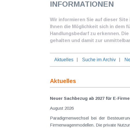
INFORMATIONEN
Wir informieren Sie auf dieser Sit
Ihnen die Möglichkeit sich in dem f
Handlungsbedarf zu erkennen. Die I
gehalten und damit zur unmittelba
Aktuelles
Suche im Archiv
Ne
Aktuelles
Neuer Sachbezug ab 2027 für E-Firme
August 2026
Paradigmenwechsel bei der Besteuerung von E-Dienstwagen Über Jahre hinweg galten reine 
Firmenwagenmodellen. Die private Nutzung