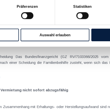
Präferenzen
Statistiken
on Dienstreisen
enntnis über die lokale Gastronomie resultieren – typischerweise stell
n
Auswahl erlauben
schiedenen Eltern
hatte sich mit der Frage
nach einer Scheidung die Familienbeihilfe zusteht, wenn sich das
n
 Vermietung nicht sofort abzugsfähig
im Zusammenhang mit Erhaltungs- oder Herstellungsaufwand sind re