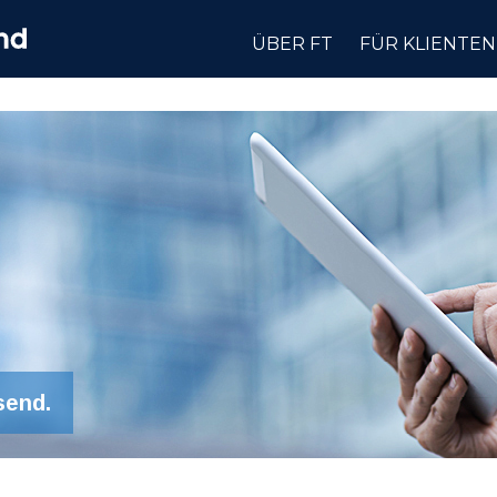
ÜBER FT
FÜR KLIENTEN
send.