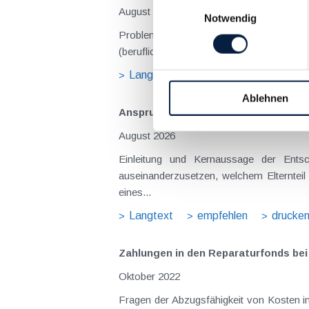
Einwilligungsauswahl
August 2026
Notwendig
Problemstellung und rechtlicher Hintergrund Tagesgelder sollen Verpflegungsmehraufwendungen ausgleichen, welche im Zuge v
(beruflich bedingten Reisen) durch die Unk
Langtext
empfehlen
drucke
Ablehnen
Anspruch auf Familienbeihilfe bei ge
August 2026
Einleitung und Kernaussage der Entscheidung Das Bundesfinanzgericht (GZ RV/7103366/2025 vom 10.02.2026) 
auseinanderzusetzen, welchem Elternteil 
eines...
Langtext
empfehlen
drucke
Zahlungen in den Reparaturfonds bei
Oktober 2022
Fragen der Abzugsfähigkeit von Kosten 