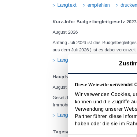
Langtext
empfehlen
drucke
Kurz-Info: Budgetbegleitgesetz 2027
August 2026
Anfang Juli 2026 ist das Budgetbegleitge
Langtext
empfehlen
drucke
Zusti
Hauptwohnsitz​­befreiung – Verfügu
Diese Webseite verwendet 
August 2026
Wir verwenden Cookies, um
Gesetzliche Grundlagen der Hauptwohnsitzbefreiung Eine Ausnahme von der bei privaten Grundstücksv
können und die Zugriffe au
Immobilienertragsteuer (ImmoESt) liegt da
Verwendung unserer Websit
Langtext
empfehlen
drucke
Partner führen diese Infor
haben oder die sie im Rah
Tagesgelder auch bei eintägiger Re