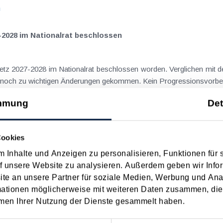
n
-2028 im Nationalrat beschlossen
setz 2027-2028 im Nationalrat beschlossen worden. Verglichen mit d
aus dem Juli 2026 ) ist es dabei vereinzelt noch zu wichtigen Ä
n
mmung
Det
ngsgewalt muss laut BFG in zeitlichem Zusammenhang mit d
Cookies
 Inhalte und Anzeigen zu personalisieren, Funktionen für 
eräußerungen regelmäßig anfallenden
f unsere Website zu analysieren. Außerdem geben wir Infor
nn vor, wenn die Voraussetzungen für die Hauptwohnsitzbefreiung erfü
e an unsere Partner für soziale Medien, Werbung und Ana
n
mationen möglicherweise mit weiteren Daten zusammen, die 
men Ihrer Nutzung der Dienste gesammelt haben.
ise ohne Nächtigung