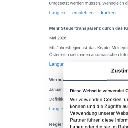
umgesetzt werden müssen. Wenngleich die
Langtext
empfehlen
drucken
Mehr Steuertransparenz durch das K
Mai 2026
Mit Jahresbeginn ist das Krypto-Meldepf
Österreich sieht einen automatischen Inf
Langtext
empfehlen
drucken
Zusti
Werbungskosten
Januar 2026
Diese Webseite verwendet 
Definition, Auflistung und Beschreibung 
Wir verwenden Cookies, um
können und die Zugriffe au
Langtext
empfehlen
drucken
Verwendung unserer Websit
Partner führen diese Infor
Regierungsvorlage zum Abgaben­ände
haben oder die sie im Rah