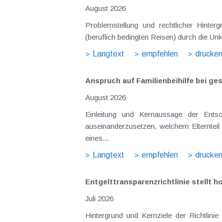
August 2026
Problemstellung und rechtlicher Hintergrund Tagesgelder sollen Verpflegungsmehraufwendungen ausgleichen, welche im Zuge v
(beruflich bedingten Reisen) durch die Unk
Langtext
empfehlen
drucke
Anspruch auf Familienbeihilfe bei ge
August 2026
Einleitung und Kernaussage der Entscheidung Das Bundesfinanzgericht (GZ RV/7103366/2025 vom 10.02.2026) 
auseinanderzusetzen, welchem Elternteil 
eines...
Langtext
empfehlen
drucke
Entgelttransparenz​­richtlinie stellt
Juli 2026
Hintergrund und Kernziele der Richtlinie Die EU-Entgelttransparenzrichtlinie aus Juni 2023 hätte bereits bis 7. Juni 2026 in österreichisches Recht