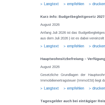
Langtext
empfehlen
drucke
Kurz-Info: Budgetbegleitgesetz 2027
August 2026
Anfang Juli 2026 ist das Budgetbegleitge
Langtext
empfehlen
drucke
Hauptwohnsitz​­befreiung – Verfügu
August 2026
Gesetzliche Grundlagen der Hauptwohnsitzbefreiung Eine Ausnahme von der bei privaten Grundstücksv
Immobilienertragsteuer (ImmoESt) liegt da
Langtext
empfehlen
drucke
Tagesgelder auch bei eintägiger Re