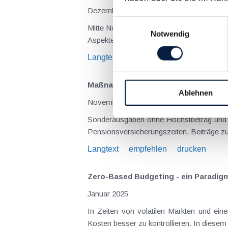
Dezember 2025
Einwilligungsauswahl
Mitte November ist die Regierungsvorla
Notwendig
Langtext
empfehlen
drucken
Maßnahmen vor Jahresende 2025 – für
Ablehnen
November 2025
Sonderausgaben ohne Höchstbetrag und Kirchenbeitrag Folgende Sonderausgaben sind ohne Höchstbetrag u
Pensionsversicherungszeiten, Beiträge zur
Langtext
empfehlen
drucken
Zero-Based Budgeting - ein Paradi
Januar 2025
In Zeiten von volatilen Märkten und ein
Kosten besser zu kontrollieren. In dies