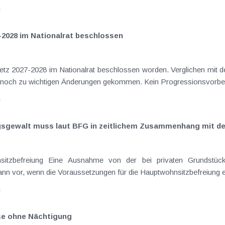
n
-2028 im Nationalrat beschlossen
setz 2027-2028 im Nationalrat beschlossen worden. Verglichen mit d
aus dem Juli 2026 ) ist es dabei vereinzelt noch zu wichtigen Ä
n
ngsgewalt muss laut BFG in zeitlichem Zusammenhang mit d
eräußerungen regelmäßig anfallenden
nn vor, wenn die Voraussetzungen für die Hauptwohnsitzbefreiung erfü
n
ise ohne Nächtigung