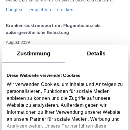
Langtext
empfehlen
drucken
Krankenrücktransport mit Flugambulanz als
außergewöhnliche Belastung
August 2019
Unfälle während des Urlaubs sind oftmals doppelt tragisch -
Zustimmung
Details
sie unterbrechen bzw. beenden die manchmal schönste Zeit
des Jahres und können, gerade wenn sie im Ausland
passieren, zu unerwartet hohen Kosten führen. So hatte sich
Diese Webseite verwendet Cookies
das BFG (GZ RV/7104693/2016 vom 10.7.2018)...
Wir verwenden Cookies, um Inhalte und Anzeigen zu
Langtext
empfehlen
drucken
personalisieren, Funktionen für soziale Medien
anbieten zu können und die Zugriffe auf unsere
Website zu analysieren. Außerdem geben wir
Hauptwohnsitzbefreiung erfordert entgeltlichen
Informationen zu Ihrer Verwendung unserer Website
Erwerb der Immobilie
an unsere Partner für soziale Medien, Werbung und
März 2018
Analysen weiter. Unsere Partner führen diese