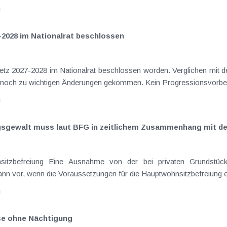
n
-2028 im Nationalrat beschlossen
setz 2027-2028 im Nationalrat beschlossen worden. Verglichen mit d
aus dem Juli 2026 ) ist es dabei vereinzelt noch zu wichtigen Ä
n
ngsgewalt muss laut BFG in zeitlichem Zusammenhang mit d
eräußerungen regelmäßig anfallenden
nn vor, wenn die Voraussetzungen für die Hauptwohnsitzbefreiung erfü
n
ise ohne Nächtigung