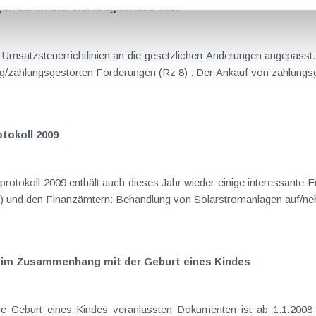
gen durch den Wartungserlass 2012
msatzsteuerrichtlinien an die gesetzlichen Änderungen angepasst. 
erichte eingearbeitet. Factoring/zahlungsgestörten Forderungen (Rz 8) : Der Ankauf von z
tokoll 2009
rprotokoll 2009 enthält auch dieses Jahr wieder einige interessante
dem BMF (Fachbereich für Umsatzsteuer) und den Finanzämtern: Behandlung von Solarstroma
im Zusammenhang mit der Geburt eines Kindes
n) sowie