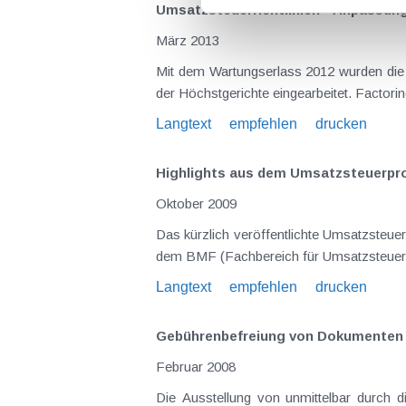
Umsatzsteuerrichtlinien - Anpassun
März 2013
Mit dem Wartungserlass 2012 wurden die U
der Höchstg
Langtext
empfehlen
drucken
Highlights aus dem Umsatzsteuerpro
Oktober 2009
Das kürzlich veröffentlichte Umsatzsteue
Langtext
empfehlen
drucken
Gebührenbefreiung von Dokumenten 
Februar 2008
Die Ausstellung von unmittelbar durch die Geburt eines Kindes veranlassten Dokumenten ist ab 1.1.2008 von Gebühren (Stempelgebühre