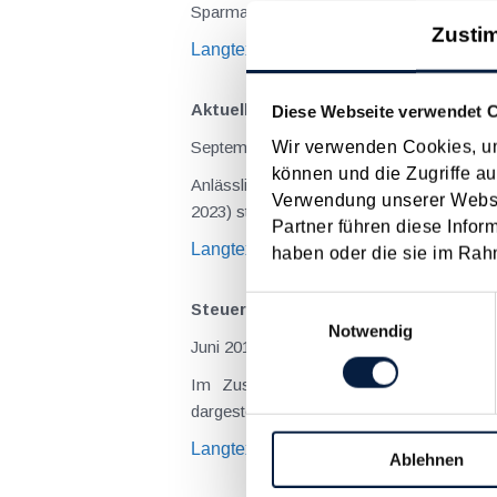
Sparmaßnahmen festgelegt ("Budgetsanier
Zusti
Langtext
empfehlen
drucken
Aktuelle Hochwasserkatastrophen - B
Diese Webseite verwendet 
Wir verwenden Cookies, um
September 2023
können und die Zugriffe au
Anlässlich der jüngsten Katastrophensch
Verwendung unserer Websit
2023) steuerliche Maßnahmen aufgelistet, 
Partner führen diese Infor
Langtext
empfehlen
drucken
haben oder die sie im Rah
Einwilligungsauswahl
Steuerliche Maßnahmen im Zusammen
Notwendig
Juni 2013
Im Zusammenhang mit Naturkatastrophe
dargestellt werden. Es bleibt abzuwarten,
Langtext
empfehlen
drucken
Ablehnen