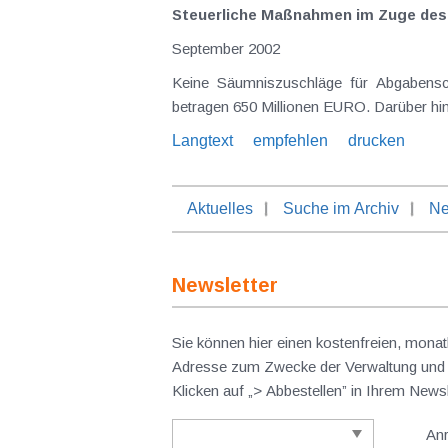
Steuerliche Maßnahmen im Zuge de
September 2002
Keine Säumniszuschläge für Abgabenschuldigkeiten bis zum 1.10.2002 Die direkte
betragen 650 Millionen EURO. Darüber hin
Langtext
empfehlen
drucken
Aktuelles
Suche im Archiv
Ne
Newsletter
Sie können hier einen kostenfreien, monat
Adresse zum Zwecke der Verwaltung und V
Klicken auf „> Abbestellen” in Ihrem New
An