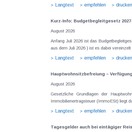
Langtext
empfehlen
drucke
Kurz-Info: Budgetbegleitgesetz 2027
August 2026
Anfang Juli 2026 ist das Budgetbegleitge
Langtext
empfehlen
drucke
Hauptwohnsitz​­befreiung – Verfügu
August 2026
Gesetzliche Grundlagen der Hauptwohnsitzbefreiung Eine Ausnahme von der bei privaten Grundstücksv
Immobilienertragsteuer (ImmoESt) liegt da
Langtext
empfehlen
drucke
Tagesgelder auch bei eintägiger Re