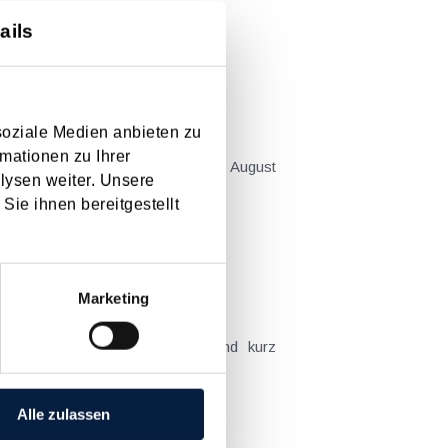
lgend...
ails
soziale Medien anbieten zu
mationen zu Ihrer
mation (GZ 2023-0.599.910 vom 21. August
lysen weiter. Unsere
fen sollen. Sie werden...
Sie ihnen bereitgestellt
Marketing
dervorschriften, die nachfolgend kurz
 steuerliche Maßnahmen wie z.B....
Alle zulassen