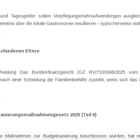
on Dienstreisen
enntnis über die lokale Gastronomie resultieren – typischerweise stell
n
schiedenen Eltern
hatte sich mit der Frage
nach einer Scheidung die Familienbeihilfe zusteht, wenn sich das
n
nierungs­maßnahmengesetz 2025 (Teil II)
e Maßnahmen zur Budgetsanierung beschlossen wurden, hat nun