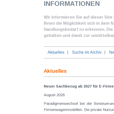
INFORMATIONEN
Wir informieren Sie auf dieser Sit
Ihnen die Möglichkeit sich in dem f
Handlungsbedarf zu erkennen. Die I
gehalten und damit zur unmittelba
Aktuelles
Suche im Archiv
Ne
Aktuelles
Neuer Sachbezug ab 2027 für E-Firme
August 2026
Paradigmenwechsel bei der Besteuerung von E-Dienstwagen Über Jahre hinweg galten reine 
Firmenwagenmodellen. Die private Nutzung