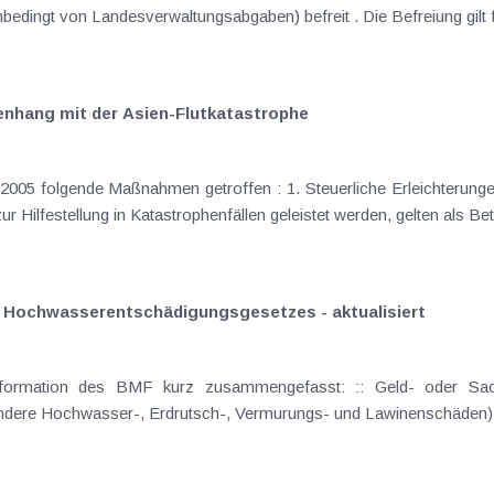
hang mit der Asien-Flutkatastrophe
 1. Steuerliche Erleichterungen :: Ertragssteuern Werbewirksame Geld-
Hilfestellung in Katastrophenfällen geleistet werden, gelten als Bet
 Hochwasserentschädigungsgesetzes - aktualisiert
z zusammengefasst: :: Geld- oder Sachspenden , die in Zusammenhang mit
sondere Hochwasser-, Erdrutsch-, Vermurungs- und Lawinenschäden) 