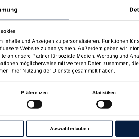
ungsmaßnahmengesetz 2025 Teil II"). Wichtige Aspekte sind nachfo
mmung
Det
MF-Info zu steuerlichen Erleichterungen
Cookies
 Inhalte und Anzeigen zu personalisieren, Funktionen für 
f unsere Website zu analysieren. Außerdem geben wir Infor
äden durch Hochwasser und Erdrutsche hat das BMF in einer Infor
e an unsere Partner für soziale Medien, Werbung und Ana
die Betroffenen und Helfenden (steuerliche) Erleichterungen verschaf
mationen möglicherweise mit weiteren Daten zusammen, die 
men Ihrer Nutzung der Dienste gesammelt haben.
hang mit der aktuellen Hochwasserkatastrophe
Präferenzen
Statistiken
n, insbesondere Hochwasserschäden, bestehen steuerliche Son
 ob wie bereits bei früheren Naturkatastrophen darüber hinausgehend
Auswahl erlauben