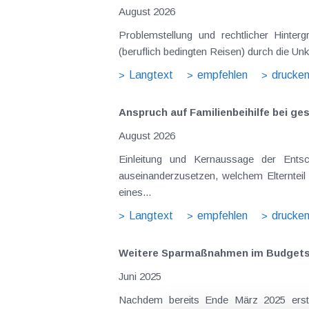
August 2026
Problemstellung und rechtlicher Hintergrund Tagesgelder sollen Verpflegungsmehraufwendungen ausgleichen, welche im Zuge v
(beruflich bedingten Reisen) durch die Unk
Langtext
empfehlen
drucke
Anspruch auf Familienbeihilfe bei ge
August 2026
Einleitung und Kernaussage der Entscheidung Das Bundesfinanzgericht (GZ RV/7103366/2025 vom 10.02.2026) 
auseinanderzusetzen, welchem Elternteil 
eines...
Langtext
empfehlen
drucke
Weitere Sparmaßnahmen im Budgetsa
Juni 2025
Nachdem bereits Ende März 2025 erst