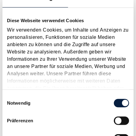
Langtext
empfehlen
drucken
Sommerjob - Geld verdienen, aber bitte ohne Ärger mit
Diese Webseite verwendet Cookies
Finanz, Sozialversicherung und Familienbeihilfe
Wir verwenden Cookies, um Inhalte und Anzeigen zu
Mai 2026
personalisieren, Funktionen für soziale Medien
anbieten zu können und die Zugriffe auf unsere
Ferialjobs sind vor allem in den Sommermonaten sehr gefragt
Website zu analysieren. Außerdem geben wir
- umso wichtiger ist es, rechtzeitig mit der Suche nach einer
Informationen zu Ihrer Verwendung unserer Website
passenden Stelle zu beginnen. Schließlich sollen sowohl ein
an unsere Partner für soziale Medien, Werbung und
attraktiver Zuverdienst als auch wertvolle Praxiserfahrung
Analysen weiter. Unsere Partner führen diese
gesichert sein. Ebenso bedeutsam ist jedoch, sich...
Informationen möglicherweise mit weiteren Daten
Langtext
empfehlen
drucken
zusammen, die Sie ihnen bereitgestellt haben oder
die sie im Rahmen Ihrer Nutzung der Dienste
Einwilligungsauswahl
gesammelt haben.
Notwendig
Feiertagsarbeit und Überstunden werden steuerlich
entlastet - Änderungen bei der Schmutzzulage
Präferenzen
Mai 2026
Bereits Anfang des Jahres ist die geplante Neuregelung der