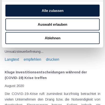
Umsatzsteuerbefreiung für Photovoltaikmodule
Alle zulassen
Dezember 2023
Der Betrieb von Photovoltaikanlagen im Privatbereich ist ja
Auswahl erlauben
mit manchen steuerlichen Besonderheiten verbunden (siehe
dazu bereits KI 04/23). Im Rahmen des
Ablehnen
Budgetbegleitgesetzes 2024, das Ende November 2023 im
Nationalrat beschlossen worden ist, wurde überdies die
Umsatzsteuerbefreiung...
Langtext
empfehlen
drucken
Kluge Investitionsentscheidungen während der
(COVID-19) Krise treffen
August 2020
Die COVID-19-Krise ruft zumindest kurzfristig betrachtet in
vielen Unternehmen den Drang bzw. die Notwendigkeit von
drastischen Einsparungen hervor. Sofern jedoch ein