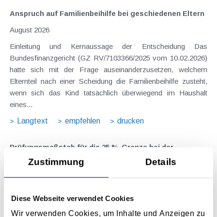
Anspruch auf Familienbeihilfe bei geschiedenen Eltern
August 2026
Einleitung und Kernaussage der Entscheidung Das
Bundesfinanzgericht (GZ RV/7103366/2025 vom 10.02.2026)
hatte sich mit der Frage auseinanderzusetzen, welchem
Elternteil nach einer Scheidung die Familienbeihilfe zusteht,
wenn sich das Kind tatsächlich überwiegend im Haushalt
eines...
Langtext
empfehlen
drucken
Prüfungsmaßstab für die 25 %-Grenze bei der
Abgrenzung von Instandsetzungs- und
Zustimmung
Details
Instandhaltungs­maßnahmen bei der Vermietung und
Verpachtung
Diese Webseite verwendet Cookies
August 2025
Wir verwenden Cookies, um Inhalte und Anzeigen zu
Die Abgrenzung zwischen Herstellungsaufwand (Aktivierung