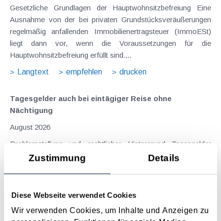
Gesetzliche Grundlagen der Hauptwohnsitzbefreiung Eine
Ausnahme von der bei privaten Grundstücksveräußerungen
regelmäßig anfallenden Immobilienertragsteuer (ImmoESt)
liegt dann vor, wenn die Voraussetzungen für die
Hauptwohnsitzbefreiung erfüllt sind....
Langtext
empfehlen
drucken
Tagesgelder auch bei eintägiger Reise ohne
Nächtigung
August 2026
Problemstellung und rechtlicher Hintergrund Tagesgelder
sollen Verpflegungsmehraufwendungen ausgleichen, welche
Zustimmung
Details
im Zuge von Dienstreisen (beruflich bedingten Reisen) durch
die Unkenntnis über die lokale Gastronomie resultieren –
typischerweise stellt sich das Problem in der...
Diese Webseite verwendet Cookies
Langtext
empfehlen
drucken
Wir verwenden Cookies, um Inhalte und Anzeigen zu