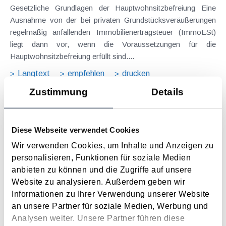
Gesetzliche Grundlagen der Hauptwohnsitzbefreiung Eine
Ausnahme von der bei privaten Grundstücksveräußerungen
regelmäßig anfallenden Immobilienertragsteuer (ImmoESt)
liegt dann vor, wenn die Voraussetzungen für die
Hauptwohnsitzbefreiung erfüllt sind....
Langtext
empfehlen
drucken
Zustimmung
Details
Tagesgelder auch bei eintägiger Reise ohne
Nächtigung
Diese Webseite verwendet Cookies
August 2026
Wir verwenden Cookies, um Inhalte und Anzeigen zu
Problemstellung und rechtlicher Hintergrund Tagesgelder
personalisieren, Funktionen für soziale Medien
sollen Verpflegungsmehraufwendungen ausgleichen, welche
anbieten zu können und die Zugriffe auf unsere
im Zuge von Dienstreisen (beruflich bedingten Reisen) durch
Website zu analysieren. Außerdem geben wir
die Unkenntnis über die lokale Gastronomie resultieren –
Informationen zu Ihrer Verwendung unserer Website
typischerweise stellt sich das Problem in der...
an unsere Partner für soziale Medien, Werbung und
Langtext
empfehlen
drucken
Analysen weiter. Unsere Partner führen diese