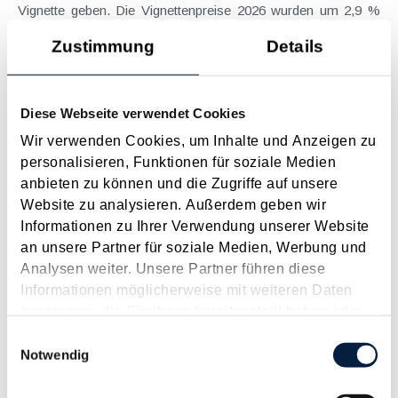
Vignette geben. Die Vignettenpreise 2026 wurden um 2,9 %
angepasst - im Einzelnen gelten für...
Zustimmung
Details
Langtext
empfehlen
drucken
Kosten für doppelte Haushaltsführung bei einer
Diese Webseite verwendet Cookies
alleinstehenden Steuerpflichtigen?
Wir verwenden Cookies, um Inhalte und Anzeigen zu
Oktober 2025
personalisieren, Funktionen für soziale Medien
anbieten zu können und die Zugriffe auf unsere
Kosten der doppelten Haushaltsführung und Kosten für in
Website zu analysieren. Außerdem geben wir
diesem Rahmen anfallende Familienheimfahrten können unter
Informationen zu Ihrer Verwendung unserer Website
bestimmten Voraussetzungen als Werbungskosten geltend
an unsere Partner für soziale Medien, Werbung und
gemacht werden. Sofern Mehraufwendungen anfallen, weil
Analysen weiter. Unsere Partner führen diese
jemand am Beschäftigungsort wohnen muss und die...
Informationen möglicherweise mit weiteren Daten
Langtext
empfehlen
drucken
zusammen, die Sie ihnen bereitgestellt haben oder
die sie im Rahmen Ihrer Nutzung der Dienste
Einwilligungsauswahl
gesammelt haben.
Notwendig
Steuerliche Neuerungen in Deutschland
Oktober 2025