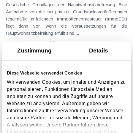
Gesetzliche Grundlagen der Hauptwohnsitzbefreiung Eine
Ausnahme von der bei privaten Grundstücksveräußerungen
regelmäßig anfallenden Immobilienertragsteuer (ImmoESt)
liegt dann vor, wenn die Voraussetzungen für die
Hauptwohnsitzbefreiung erfüllt sind....
Langtext
empfehlen
drucken
Zustimmung
Details
Tagesgelder auch bei eintägiger Reise ohne
Nächtigung
Diese Webseite verwendet Cookies
August 2026
Wir verwenden Cookies, um Inhalte und Anzeigen zu
Problemstellung und rechtlicher Hintergrund Tagesgelder
personalisieren, Funktionen für soziale Medien
sollen Verpflegungsmehraufwendungen ausgleichen, welche
anbieten zu können und die Zugriffe auf unsere
im Zuge von Dienstreisen (beruflich bedingten Reisen) durch
Website zu analysieren. Außerdem geben wir
die Unkenntnis über die lokale Gastronomie resultieren –
Informationen zu Ihrer Verwendung unserer Website
typischerweise stellt sich das Problem in der...
an unsere Partner für soziale Medien, Werbung und
Analysen weiter. Unsere Partner führen diese
Langtext
empfehlen
drucken
Informationen möglicherweise mit weiteren Daten