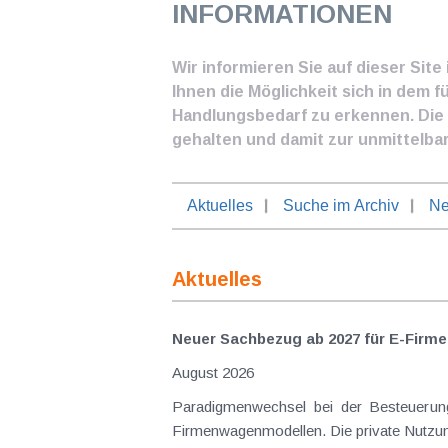
INFORMATIONEN
Wir informieren Sie auf dieser Sit
Ihnen die Möglichkeit sich in dem f
Handlungsbedarf zu erkennen. Die I
gehalten und damit zur unmittelba
Aktuelles
Suche im Archiv
Ne
Aktuelles
Neuer Sachbezug ab 2027 für E-Firme
August 2026
Paradigmenwechsel bei der Besteuerung von E-Dienstwagen Über Jahre hinweg galten reine 
Firmenwagenmodellen. Die private Nutzung