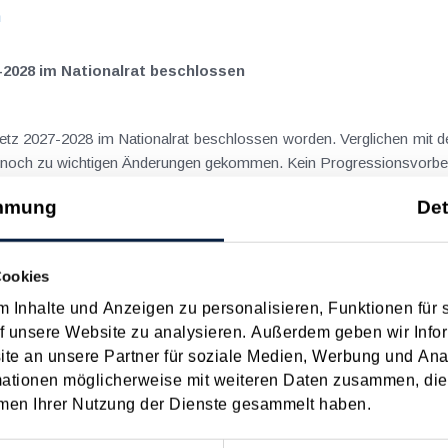
n
-2028 im Nationalrat beschlossen
setz 2027-2028 im Nationalrat beschlossen worden. Verglichen mit d
aus dem Juli 2026 ) ist es dabei vereinzelt noch zu wichtigen Ä
n
mmung
Det
ngsgewalt muss laut BFG in zeitlichem Zusammenhang mit d
Cookies
 Inhalte und Anzeigen zu personalisieren, Funktionen für 
eräußerungen regelmäßig anfallenden
f unsere Website zu analysieren. Außerdem geben wir Infor
nn vor, wenn die Voraussetzungen für die Hauptwohnsitzbefreiung erfü
e an unsere Partner für soziale Medien, Werbung und Ana
n
mationen möglicherweise mit weiteren Daten zusammen, die 
men Ihrer Nutzung der Dienste gesammelt haben.
ise ohne Nächtigung