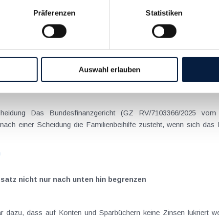
Präferenzen
Statistiken
on Dienstreisen
enntnis über die lokale Gastronomie resultieren – typischerweise stell
n
Auswahl erlauben
schiedenen Eltern
hatte sich mit der Frage
nach einer Scheidung die Familienbeihilfe zusteht, wenn sich das
n
satz nicht nur nach unten hin begrenzen