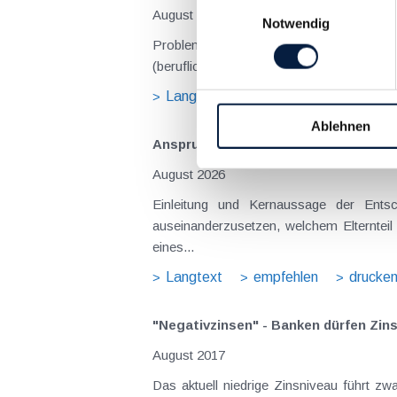
Einwilligungsauswahl
August 2026
Notwendig
Problemstellung und rechtlicher Hintergrund Tagesgelder sollen Verpflegungsmehraufwendungen ausgleichen, welche im Zuge v
(beruflich bedingten Reisen) durch die Unk
Langtext
empfehlen
drucke
Ablehnen
Anspruch auf Familienbeihilfe bei ge
August 2026
Einleitung und Kernaussage der Entscheidung Das Bundesfinanzgericht (GZ RV/7103366/2025 vom 10.02.2026) 
auseinanderzusetzen, welchem Elternteil 
eines...
Langtext
empfehlen
drucke
"Negativzinsen" - Banken dürfen Zins
August 2017
Das aktuell niedrige Zinsniveau führt zwar dazu, dass auf Konten und Sparbüchern keine Zinsen lukriert werden können, auf der anderen Seite sind