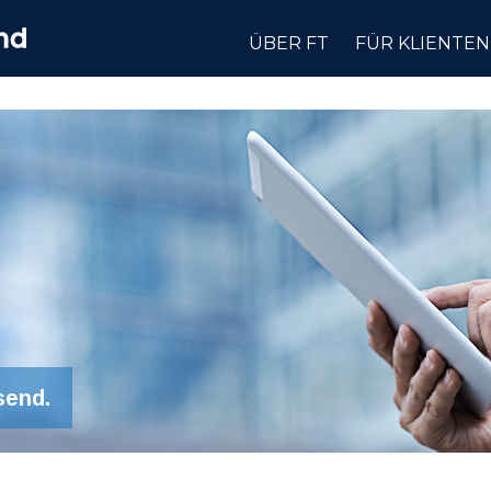
ÜBER FT
FÜR KLIENTEN
send.