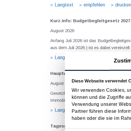
Langtext
empfehlen
drucke
Kurz-Info: Budgetbegleitgesetz 2027
August 2026
Anfang Juli 2026 ist das Budgetbegleitge
Langtext
empfehlen
drucke
Zusti
Hauptwohnsitz​­befreiung – Verfügu
Diese Webseite verwendet 
August 2026
Wir verwenden Cookies, um
Gesetzliche Grundlagen der Hauptwohnsitzbefreiung Eine Ausnahme von der bei privaten Grundstücksv
können und die Zugriffe au
Immobilienertragsteuer (ImmoESt) liegt da
Verwendung unserer Websit
Langtext
empfehlen
drucke
Partner führen diese Infor
haben oder die sie im Rah
Tagesgelder auch bei eintägiger Re