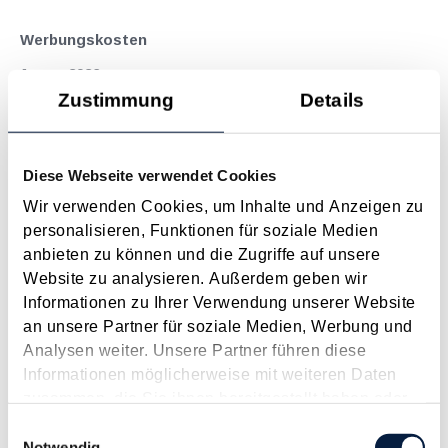
Werbungskosten
Januar 2026
Zustimmung
Details
Definition, Auflistung und Beschreibung der wichtigsten
Werbungskosten.
Langtext
empfehlen
drucken
Diese Webseite verwendet Cookies
Wir verwenden Cookies, um Inhalte und Anzeigen zu
Mehr Digitalisierung und weniger Bürokratie
personalisieren, Funktionen für soziale Medien
(langfristig)
anbieten zu können und die Zugriffe auf unsere
Januar 2026
Website zu analysieren. Außerdem geben wir
Informationen zu Ihrer Verwendung unserer Website
Anfang Dezember 2025 wurde in einem Ministerratsvortrag
an unsere Partner für soziale Medien, Werbung und
ein umfassendes Paket zum Abbau bürokratischer Hürden im
Analysen weiter. Unsere Partner führen diese
Wirtschaftsleben vorgestellt. Es handelt sich dabei um 113
Informationen möglicherweise mit weiteren Daten
Einzelmaßnahmen unterschiedlichen Umfangs, aufgeteilt auf
zusammen, die Sie ihnen bereitgestellt haben oder
10 große Themenblöcke. Ausgewählte...
die sie im Rahmen Ihrer Nutzung der Dienste
Einwilligungsauswahl
Langtext
empfehlen
drucken
gesammelt haben.
Notwendig