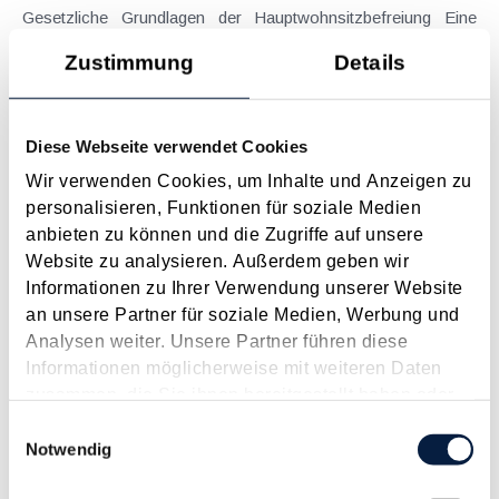
Gesetzliche Grundlagen der Hauptwohnsitzbefreiung Eine
Ausnahme von der bei privaten Grundstücksveräußerungen
Zustimmung
Details
regelmäßig anfallenden Immobilienertragsteuer (ImmoESt)
liegt dann vor, wenn die Voraussetzungen für die
Hauptwohnsitzbefreiung erfüllt sind....
Diese Webseite verwendet Cookies
Langtext
empfehlen
drucken
Wir verwenden Cookies, um Inhalte und Anzeigen zu
personalisieren, Funktionen für soziale Medien
Tagesgelder auch bei eintägiger Reise ohne
anbieten zu können und die Zugriffe auf unsere
Nächtigung
Website zu analysieren. Außerdem geben wir
August 2026
Informationen zu Ihrer Verwendung unserer Website
an unsere Partner für soziale Medien, Werbung und
Problemstellung und rechtlicher Hintergrund Tagesgelder
Analysen weiter. Unsere Partner führen diese
sollen Verpflegungsmehraufwendungen ausgleichen, welche
Informationen möglicherweise mit weiteren Daten
im Zuge von Dienstreisen (beruflich bedingten Reisen) durch
zusammen, die Sie ihnen bereitgestellt haben oder
die Unkenntnis über die lokale Gastronomie resultieren –
die sie im Rahmen Ihrer Nutzung der Dienste
Einwilligungsauswahl
typischerweise stellt sich das Problem in der...
gesammelt haben.
Notwendig
Langtext
empfehlen
drucken