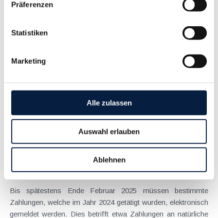
Präferenzen
Höhere Sicherheit bei FinanzOnline ab Oktober
August 2025
Statistiken
Die Plattform FinanzOnline bewährt sich seit vielen Jahren als
elektronisches Postfach (für Bescheide,
Marketing
Buchungsmitteilungen, Benachrichtigungen über
Vorauszahlungen etc.) der Finanz wie auch zur Übermittlung
von Steuererklärungen (vor allem
Arbeitnehmerveranlagungen),...
Alle zulassen
Langtext
empfehlen
drucken
Auswahl erlauben
Meldepflicht bestimmter Vorjahreszahlungen bis
28.2.2025
Ablehnen
Februar 2025
Bis spätestens Ende Februar 2025 müssen bestimmte
Zahlungen, welche im Jahr 2024 getätigt wurden, elektronisch
gemeldet werden. Dies betrifft etwa Zahlungen an natürliche