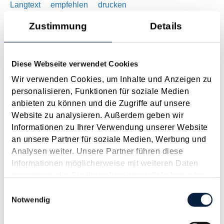
Langtext
empfehlen
drucken
Zustimmung
Details
Steuertermine
Januar 2026
Diese Webseite verwendet Cookies
Fälligkeiten und Fristen der wichtigsten Abgaben und Steuern.
Wir verwenden Cookies, um Inhalte und Anzeigen zu
Langtext
empfehlen
drucken
personalisieren, Funktionen für soziale Medien
anbieten zu können und die Zugriffe auf unsere
Steuertermine 2026
Website zu analysieren. Außerdem geben wir
Januar 2026
Informationen zu Ihrer Verwendung unserer Website
an unsere Partner für soziale Medien, Werbung und
Steuer- und Abgabetermine 2026 nach Monaten Jänner 15.1.
Analysen weiter. Unsere Partner führen diese
USt für November 2025 Lohnabgaben (L, DB, DZ, ÖGK,
Informationen möglicherweise mit weiteren Daten
Stadtkasse/Gemeinde) für Dezember 2025 Ab 1.1. Monatliche
zusammen, die Sie ihnen bereitgestellt haben oder
Abgabe der Zusammenfassenden Meldung, ausgenommen
die sie im Rahmen Ihrer Nutzung der Dienste
Einwilligungsauswahl
bei...
gesammelt haben.
Notwendig
Langtext
empfehlen
drucken