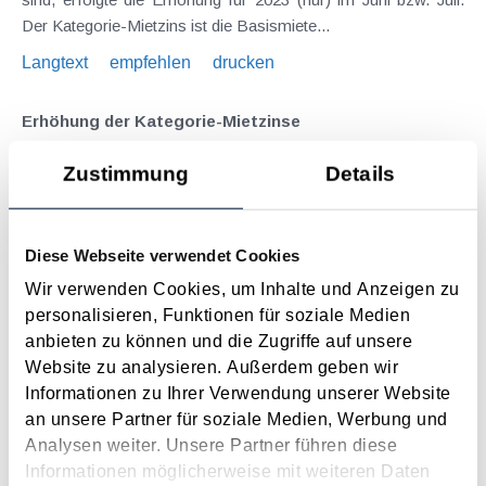
Der Kategorie-Mietzins ist die Basismiete...
Langtext
empfehlen
drucken
Erhöhung der Kategorie-Mietzinse
August 2022
Zustimmung
Details
Bedingt durch die hohe Inflation ist es mit 1. Juni bereits zum
zweiten Mal in diesem Jahr zu einer Anhebung der Kategorie-
Mietzinse gekommen. Der Kategorie-Mietzins ist die
Diese Webseite verwendet Cookies
Basismiete für Mietverträge, welche zwischen 1.1.1982 und
Wir verwenden Cookies, um Inhalte und Anzeigen zu
28.2.1994 abgeschlossen wurden. Bedeutsamer Parameter...
personalisieren, Funktionen für soziale Medien
Langtext
empfehlen
drucken
anbieten zu können und die Zugriffe auf unsere
Website zu analysieren. Außerdem geben wir
Informationen zu Ihrer Verwendung unserer Website
COVID-19-Hilfen - Ergänzung der FAQs zur
an unsere Partner für soziale Medien, Werbung und
Bestandzinsenregelung
Analysen weiter. Unsere Partner führen diese
Mai 2022
Informationen möglicherweise mit weiteren Daten