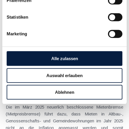
Präferenzen
Anspruch auf Familienbeihilfe bei geschiedenen Eltern
Statistiken
August 2026
Einleitung und Kernaussage der Entscheidung Das
Marketing
Bundesfinanzgericht (GZ RV/7103366/2025 vom 10.02.2026)
hatte sich mit der Frage auseinanderzusetzen, welchem
Elternteil nach einer Scheidung die Familienbeihilfe zusteht,
wenn sich das Kind tatsächlich überwiegend im Haushalt
Alle zulassen
eines...
Langtext
empfehlen
drucken
Auswahl erlauben
Kurz-Info zur Mietpreisbremse
Ablehnen
Mai 2025
Die im März 2025 neuerlich beschlossene Mietenbremse
(Mietpreisbremse) führt dazu, dass Mieten in Altbau-,
Genossenschafts- und Gemeindewohnungen im Jahr 2025
nicht an die Inflation angepasst werden und somit