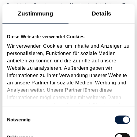
Gesetzliche Grundlagen der Hauptwohnsitzbefreiung Eine
Ausnahme von der bei privaten Grundstücksveräußerungen
Zustimmung
Details
regelmäßig anfallenden Immobilienertragsteuer (ImmoESt)
liegt dann vor, wenn die Voraussetzungen für die
Hauptwohnsitzbefreiung erfüllt sind....
Diese Webseite verwendet Cookies
Langtext
empfehlen
drucken
Wir verwenden Cookies, um Inhalte und Anzeigen zu
personalisieren, Funktionen für soziale Medien
anbieten zu können und die Zugriffe auf unsere
Tagesgelder auch bei eintägiger Reise ohne
Website zu analysieren. Außerdem geben wir
Nächtigung
Informationen zu Ihrer Verwendung unserer Website
August 2026
an unsere Partner für soziale Medien, Werbung und
Problemstellung und rechtlicher Hintergrund Tagesgelder
Analysen weiter. Unsere Partner führen diese
sollen Verpflegungsmehraufwendungen ausgleichen, welche
Informationen möglicherweise mit weiteren Daten
im Zuge von Dienstreisen (beruflich bedingten Reisen) durch
zusammen, die Sie ihnen bereitgestellt haben oder
die Unkenntnis über die lokale Gastronomie resultieren –
die sie im Rahmen Ihrer Nutzung der Dienste
Einwilligungsauswahl
typischerweise stellt sich das Problem in der...
gesammelt haben.
Notwendig
Langtext
empfehlen
drucken