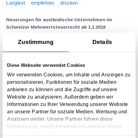
Langtext
empfehlen
drucken
Neuerungen für ausländische Unternehmen im
Schweizer Mehrwertsteuerrecht ab 1.1.2018
Dezember 2017
Zustimmung
Details
Mit 1.1.2018 werden die Mehrwertsteuer-Regelungen in der
Schweiz für ausländische Unternehmer wesentlich verschärft
. Dadurch sollen die mehrwertsteuerbedingten
Diese Webseite verwendet Cookies
Wettbewerbsnachteile für Schweizer Unternehmen abgebaut
Wir verwenden Cookies, um Inhalte und Anzeigen zu
werden. Vorab eine Entwarnung - für reine...
personalisieren, Funktionen für soziale Medien
Langtext
empfehlen
drucken
anbieten zu können und die Zugriffe auf unsere
Website zu analysieren. Außerdem geben wir
Informationen zu Ihrer Verwendung unserer Website
Steuerreformgesetz 2015 in Begutachtung
an unsere Partner für soziale Medien, Werbung und
Juni 2015
Analysen weiter. Unsere Partner führen diese
Die Neugestaltung des Einkommensteuertarifs wird – wie in
Informationen möglicherweise mit weiteren Daten
der KI 04/15 vorgestellt – umgesetzt. Niedrigverdiener können
zusammen, die Sie ihnen bereitgestellt haben oder