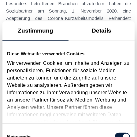
besonders betroffenen Branchen abzufedern, haben die
Sozialpartner am Sonntag, 1. November 2020, eine
Adaptierung des Corona-Kurzarbeitsmodells verhandelt:
Unterschreitung...
Zustimmung
Details
Langtext
empfehlen
drucken
Coronavirus: Lehrlings-Paket: 2.000 Euro Lehrlings-
Diese Webseite verwendet Cookies
Bonus für Unternehmen
Wir verwenden Cookies, um Inhalte und Anzeigen zu
Juni 2020
personalisieren, Funktionen für soziale Medien
anbieten zu können und die Zugriffe auf unsere
Unternehmen die zwischen 16. März und 31. Oktober
Website zu analysieren. Außerdem geben wir
Lehrlinge aufnehmen, erhalten nach Eintragung des Vertrags
Informationen zu Ihrer Verwendung unserer Website
bei der Lehrlingsstelle und nach dem Ende der gesetzlichen
an unsere Partner für soziale Medien, Werbung und
dreimonatigen Probezeit den Bonus in zwei Tranchen
Analysen weiter. Unsere Partner führen diese
ausbezahlt. Der Antrag kann ab 1. Juli bei der jeweiligen
Informationen möglicherweise mit weiteren Daten
Landeskammer...
zusammen, die Sie ihnen bereitgestellt haben oder
Langtext
empfehlen
drucken
die sie im Rahmen Ihrer Nutzung der Dienste
Einwilligungsauswahl
gesammelt haben.
Notwendig