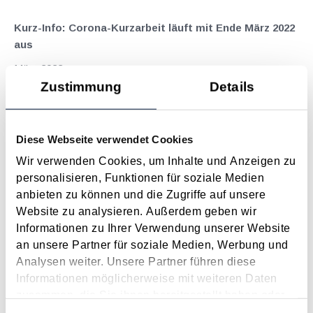
Kurz-Info: Corona-Kurzarbeit läuft mit Ende März 2022
aus
März 2022
Zustimmung
Details
Aufgrund der Erholung des heimischen Arbeitsmarktes läuft
die Corona-Kurzarbeit für besonders betroffene Betriebe mit
Ende März 2022 aus. Für solche Unternehmen war sogar ein
Diese Webseite verwendet Cookies
100-prozentiger Kostenersatz möglich. Die Maximaldauer der
Inanspruchnahme der regulären...
Wir verwenden Cookies, um Inhalte und Anzeigen zu
personalisieren, Funktionen für soziale Medien
Langtext
empfehlen
drucken
anbieten zu können und die Zugriffe auf unsere
Website zu analysieren. Außerdem geben wir
News-Splitter - wichtige Änderungen im
Informationen zu Ihrer Verwendung unserer Website
Sozialversicherungs-, Arbeits- und Lohnsteuerrecht
an unsere Partner für soziale Medien, Werbung und
Februar 2022
Analysen weiter. Unsere Partner führen diese
Informationen möglicherweise mit weiteren Daten
Zahlungserleichterungen im Zusammenhang mit COVID-19
zusammen, die Sie ihnen bereitgestellt haben oder
Im Bereich der ASVG-Beiträge ist es während der Corona-
die sie im Rahmen Ihrer Nutzung der Dienste