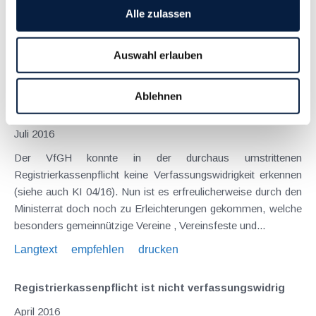
wenn der Steuerpflichtige tatsächlich und rechtlich über sie
Alle zulassen
verfügen kann. Ausgaben sind für das...
Langtext
empfehlen
drucken
Auswahl erlauben
Doch noch Erleichterungen bei der
Ablehnen
Registrierkassenpflicht
Juli 2016
Der VfGH konnte in der durchaus umstrittenen
Registrierkassenpflicht keine Verfassungswidrigkeit erkennen
(siehe auch KI 04/16). Nun ist es erfreulicherweise durch den
Ministerrat doch noch zu Erleichterungen gekommen, welche
besonders gemeinnützige Vereine , Vereinsfeste und...
Langtext
empfehlen
drucken
Registrierkassenpflicht ist nicht verfassungswidrig
April 2016