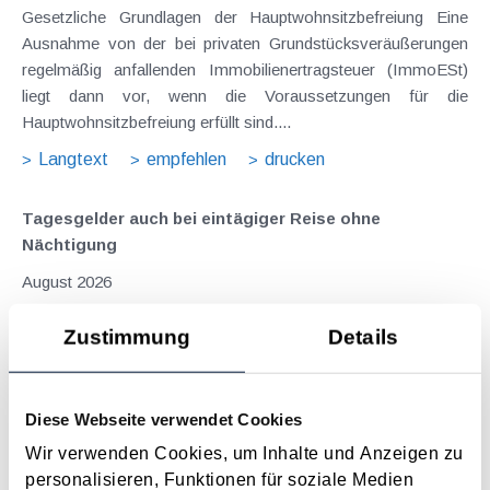
Gesetzliche Grundlagen der Hauptwohnsitzbefreiung Eine
Ausnahme von der bei privaten Grundstücksveräußerungen
regelmäßig anfallenden Immobilienertragsteuer (ImmoESt)
liegt dann vor, wenn die Voraussetzungen für die
Hauptwohnsitzbefreiung erfüllt sind....
Langtext
empfehlen
drucken
Tagesgelder auch bei eintägiger Reise ohne
Nächtigung
August 2026
Problemstellung und rechtlicher Hintergrund Tagesgelder
Zustimmung
Details
sollen Verpflegungsmehraufwendungen ausgleichen, welche
im Zuge von Dienstreisen (beruflich bedingten Reisen) durch
die Unkenntnis über die lokale Gastronomie resultieren –
Diese Webseite verwendet Cookies
typischerweise stellt sich das Problem in der...
Wir verwenden Cookies, um Inhalte und Anzeigen zu
Langtext
empfehlen
drucken
personalisieren, Funktionen für soziale Medien