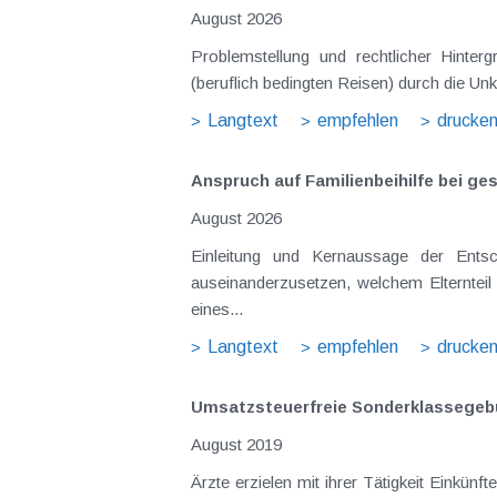
August 2026
Problemstellung und rechtlicher Hintergrund Tagesgelder sollen Verpflegungsmehraufwendungen ausgleichen, welche im Zuge v
(beruflich bedingten Reisen) durch die Unk
Langtext
empfehlen
drucke
Anspruch auf Familienbeihilfe bei ge
August 2026
Einleitung und Kernaussage der Entscheidung Das Bundesfinanzgericht (GZ RV/7103366/2025 vom 10.02.2026) 
auseinanderzusetzen, welchem Elternteil 
eines...
Langtext
empfehlen
drucke
Umsatzsteuerfreie Sonderklassegebü
August 2019
Ärzte erzielen mit ihrer Tätigkeit Einkünfte aus selbständiger Arbeit , welche in der Umsatzsteuer unecht befreit sind, weshalb auch ein Vorsteuerabzug