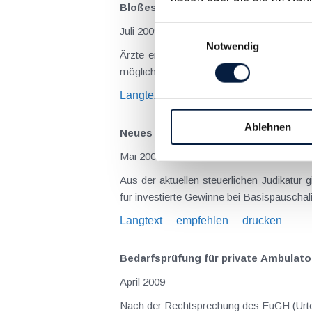
Bloßes Erscheinungsbild einer Priva
Einwilligungsauswahl
Juli 2009
Notwendig
Ärzte erzielen in ihrer Ordination Einkünfte aus selbständiger Arbeit und die Umsätze sind unecht umsatzsteuerbefreit, weshalb kein Vorsteuerabzug
Langtext
empfehlen
drucken
Ablehnen
Neues aus der steuerlichen Rechtsp
Mai 2009
Aus der aktuellen steuerlichen Judikatur gibt 
Langtext
empfehlen
drucken
Bedarfsprüfung für private Ambulato
April 2009
Nach der Rechtsprechung des EuGH (Urteil vom 10.3.2009, Rs C-169/07 „Hartlauer“) ist die Versagung einer Bewilligung für die Errichtung eines privaten