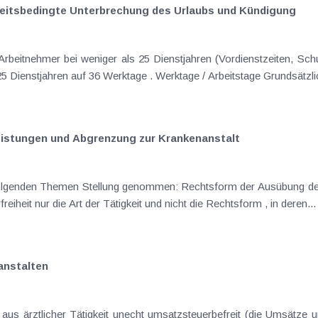
heitsbedingte Unterbrechung des Urlaubs und Kündigung
Anspruch auf 30 Werktage , bei mehr als 25 
Leistungen und Abgrenzung zur Krankenanstalt
Rechtsform der Ausübung der ärztlichen Tätigkeit Laut Urteil des EuGH
vom 10. September 2002 ist für die Steuerfreiheit nur die Art der Tätigkeit und nicht die Rechtsform , in deren...
anstalten
aus ärztlicher Tätigkeit unecht umsatzsteuerbefreit (die Umsätze u