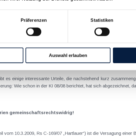
tkrankenanstalt ist dem VwGH zu wenig
Präferenzen
Statistiken
möglich ist. Im Rahmen einer (Privat)Krankenanstalt liegen für den Arzt Einkünfte aus Gewerbebetrieb vor und
Auswahl erlauben
rechung
es einige interessante Urteile, die nachstehend kurz zusammengefasst darge
für investierte Gewinne bei Basispauschalierung: Wie schon in der KI 08/08 berichtet, hat sich abgez
rien gemeinschaftsrechtswidrig!