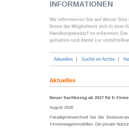
INFORMATIONEN
Wir informieren Sie auf dieser Sit
Ihnen die Möglichkeit sich in dem f
Handlungsbedarf zu erkennen. Die I
gehalten und damit zur unmittelba
Aktuelles
Suche im Archiv
Ne
Aktuelles
Neuer Sachbezug ab 2027 für E-Firme
August 2026
Paradigmenwechsel bei der Besteuerung von E-Dienstwagen Über Jahre hinweg galten reine 
Firmenwagenmodellen. Die private Nutzung