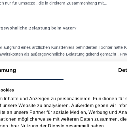
nicht möglich ist. Diese Befreiung gilt jedoch nur für Umsätze , die in direktem Zusammenhang mit...
rgewöhnliche Belastung beim Vater?
und hatte die damit verbundenen Rechtsanwaltskosten als außergewöhnliche Belastung geltend gemacht .
mmung
Det
 Arzt mit Sonderklassehonoraren
Cookies
 Inhalte und Anzeigen zu personalisieren, Funktionen für 
Bundesland zur Anwendung gela
f unsere Website zu analysieren. Außerdem geben wir Infor
e an unsere Partner für soziale Medien, Werbung und Ana
mationen möglicherweise mit weiteren Daten zusammen, die 
men Ihrer Nutzung der Dienste gesammelt haben.