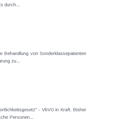
bots durch...
 die Behandlung von Sonderklassepatienten
rung zu...
rtlichkeitsgesetz" - VbVG in Kraft. Bisher
ische Personen...