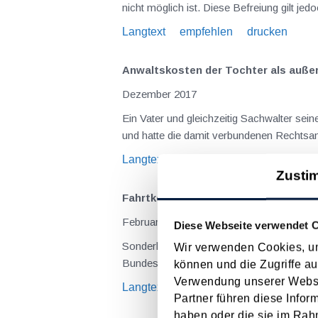
Langtext
empfehlen
drucken
Anwaltskosten der Tochter als auße
Dezember 2017
Ein Vater und gleichzeitig Sachwalter seiner aufgrund eines ärztlichen Kunstfehlers behinderten Tochter hatte Klage gegen die Krankenanstalt eingebracht
Langtext
empfehlen
drucken
Zusti
Fahrtkosten bei einem angestellten
Februar 2012
Diese Webseite verwendet 
Sonderklassegebühren stellen nichtselbständige Einkünfte (automatischer Lohnsteuerabzug durch den Arbeitgeber) dar, wenn nach dem für das jeweilige
Wir verwenden Cookies, um
können und die Zugriffe au
Verwendung unserer Websit
Langtext
empfehlen
drucken
Partner führen diese Infor
haben oder die sie im Rah