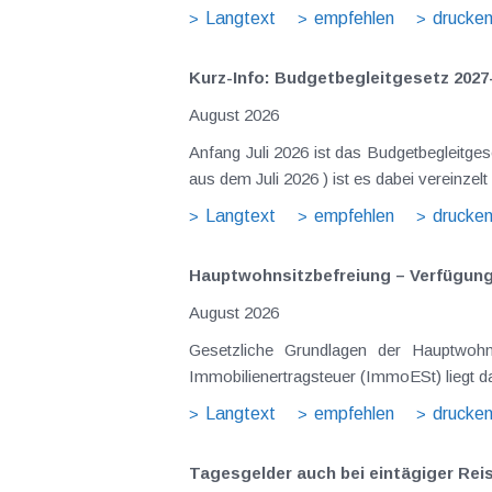
Langtext
empfehlen
drucke
Kurz-Info: Budgetbegleitgesetz 2027
August 2026
Anfang Juli 2026 ist das Budgetbegleitge
Langtext
empfehlen
drucke
Hauptwohnsitz​­befreiung – Verfügu
August 2026
Gesetzliche Grundlagen der Hauptwohnsitzbefreiung Eine Ausnahme von der bei privaten Grundstücksv
Immobilienertragsteuer (ImmoESt) liegt da
Langtext
empfehlen
drucke
Tagesgelder auch bei eintägiger Re