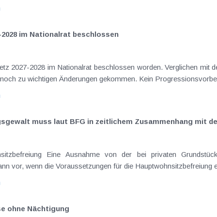
n
-2028 im Nationalrat beschlossen
setz 2027-2028 im Nationalrat beschlossen worden. Verglichen mit d
aus dem Juli 2026 ) ist es dabei vereinzelt noch zu wichtigen Ä
n
ngsgewalt muss laut BFG in zeitlichem Zusammenhang mit d
eräußerungen regelmäßig anfallenden
nn vor, wenn die Voraussetzungen für die Hauptwohnsitzbefreiung erfü
n
ise ohne Nächtigung