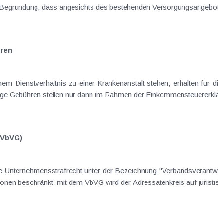
ums für Zahnheilkunde mit der Begründung, dass angesichts des bestehenden Versorgungsange
hren
inem Dienstverhältnis zu einer Krankenanstalt stehen, erhalten für
ige Gebühren stellen nur dann im Rahmen der Einkommensteuererklä
(VbVG)
erte Unternehmensstrafrecht unter der Bezeichnung "Verbandsverantwo
rsonen beschränkt, mit dem VbVG wird der Adressatenkreis auf jurist