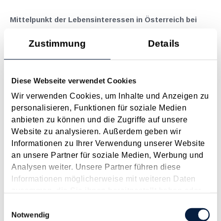
Mittelpunkt der Lebensinteressen in Österreich bei
(kurzfristiger) Entsendung in die USA
Zustimmung
Details
Mai 2025
Für die unbeschränkte Steuerpflicht in einem Staat, woraus
regelmäßig das Besteuerungsrecht am Welteinkommen
Diese Webseite verwendet Cookies
resultiert, sind mehrere Kriterien ausschlaggebend, welche
Wir verwenden Cookies, um Inhalte und Anzeigen zu
dem Doppelbesteuerungsabkommen (DBA) folgend
personalisieren, Funktionen für soziale Medien
nacheinander geprüft werden müssen. Dadurch wird...
anbieten zu können und die Zugriffe auf unsere
Langtext
empfehlen
drucken
Website zu analysieren. Außerdem geben wir
Informationen zu Ihrer Verwendung unserer Website
an unsere Partner für soziale Medien, Werbung und
Kapitalgesellschaften - Größenklassen
Analysen weiter. Unsere Partner führen diese
Januar 2025
Informationen möglicherweise mit weiteren Daten
Merkmale der Zuordnung von Kapitalgesellschaften zu den
zusammen, die Sie ihnen bereitgestellt haben oder
verschiedenen Größenklassen.
die sie im Rahmen Ihrer Nutzung der Dienste
Einwilligungsauswahl
gesammelt haben.
Notwendig
Langtext
empfehlen
drucken