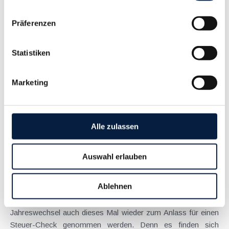
Präferenzen
Änderungen bei den Größenklassen für
Kapitalgesellschaften laut UGB
Statistiken
Dezember 2024
Die Einteilung in die jeweilige Größenklasse für
Marketing
Kapitalgesellschaften (Kleinstkapitalgesellschaft (Micro),
Kleine, Mittelgroße und Große Kapitalgesellschaft laut UGB)
hängt von den Kriterien Bilanzsumme, Umsatzerlöse und
durchschnittliche Arbeitnehmeranzahl...
Alle zulassen
Langtext
empfehlen
drucken
Auswahl erlauben
Maßnahmen vor Jahresende 2024 - Für Unternehmer
November 2024
Ablehnen
In durchaus turbulenten Zeiten sollte der näher rückende
Jahreswechsel auch dieses Mal wieder zum Anlass für einen
Steuer-Check genommen werden. Denn es finden sich