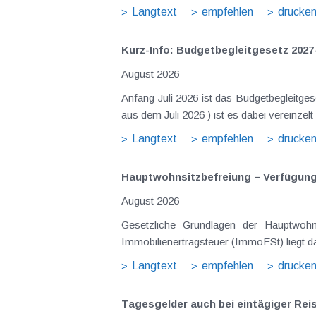
Langtext
empfehlen
drucke
Kurz-Info: Budgetbegleitgesetz 2027
August 2026
Anfang Juli 2026 ist das Budgetbegleitge
Langtext
empfehlen
drucke
Hauptwohnsitz​­befreiung – Verfügu
August 2026
Gesetzliche Grundlagen der Hauptwohnsitzbefreiung Eine Ausnahme von der bei privaten Grundstücksv
Immobilienertragsteuer (ImmoESt) liegt da
Langtext
empfehlen
drucke
Tagesgelder auch bei eintägiger Re