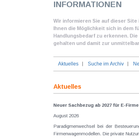
INFORMATIONEN
Wir informieren Sie auf dieser Sit
Ihnen die Möglichkeit sich in dem f
Handlungsbedarf zu erkennen. Die I
gehalten und damit zur unmittelba
Aktuelles
Suche im Archiv
Ne
Aktuelles
Neuer Sachbezug ab 2027 für E-Firme
August 2026
Paradigmenwechsel bei der Besteuerung von E-Dienstwagen Über Jahre hinweg galten reine 
Firmenwagenmodellen. Die private Nutzung