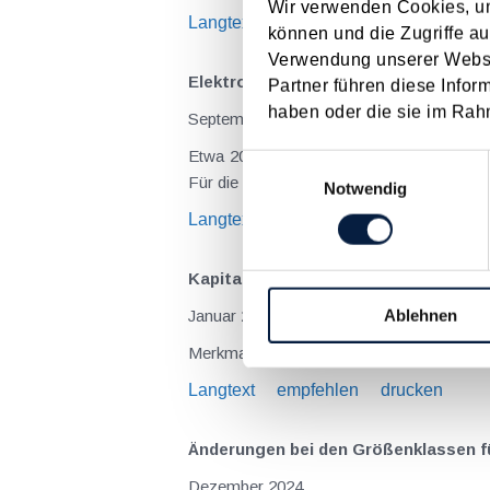
Wir verwenden Cookies, um
Langtext
empfehlen
drucken
können und die Zugriffe au
Verwendung unserer Websit
Elektronische Offenlegung des Jahre
Partner führen diese Infor
haben oder die sie im Rah
September 2025
Etwa 200.000 betroffene Unternehmen mü
Einwilligungsauswahl
Für die große Masse der Kapitalgesellscha
Notwendig
Langtext
empfehlen
drucken
Kapitalgesellschaften - Größenklas
Ablehnen
Januar 2025
Merkmale der Zuordnung von Kapitalgesel
Langtext
empfehlen
drucken
Änderungen bei den Größenklassen fü
Dezember 2024