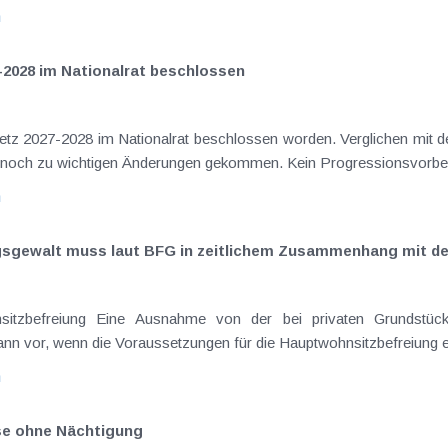
n
-2028 im Nationalrat beschlossen
setz 2027-2028 im Nationalrat beschlossen worden. Verglichen mit d
aus dem Juli 2026 ) ist es dabei vereinzelt noch zu wichtigen Ä
n
ngsgewalt muss laut BFG in zeitlichem Zusammenhang mit d
eräußerungen regelmäßig anfallenden
nn vor, wenn die Voraussetzungen für die Hauptwohnsitzbefreiung erfü
n
ise ohne Nächtigung