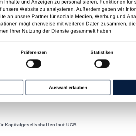
 Inhalte und Anzeigen zu personalisieren, Funktionen für 
f unsere Website zu analysieren. Außerdem geben wir Infor
e an unsere Partner für soziale Medien, Werbung und Ana
sabschlusses per 30.9.2025
mationen möglicherweise mit weiteren Daten zusammen, die 
men Ihrer Nutzung der Dienste gesammelt haben.
ssen in Österreich ihren Jahresabschluss bis spätestens neun Mon
ften, bei denen der Bilanzstichtag der 31.12. ist, muss daher die Off
Präferenzen
Statistiken
sen
Auswahl erlauben
lschaften zu den verschiedenen Größenklassen.
r Kapitalgesellschaften laut UGB