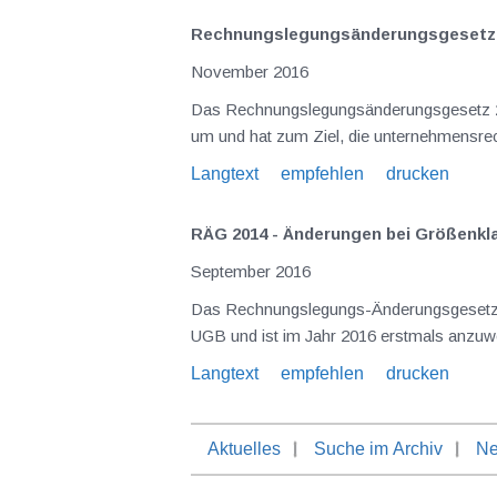
Rechnungslegungsänderungs­gesetz 20
November 2016
Das Rechnungslegungsänderungsgesetz 2014 (RÄG 2014), welches bereits im Dezember 2014 beschlossen worden war, setzt vor allem EU-Vorgaben
Langtext
empfehlen
drucken
RÄG 2014 - Änderungen bei Größenkl
September 2016
Das Rechnungslegungs-Änderungsgesetz 2014 (RÄG 2014), das am 11.12.2014 beschlossen wurde, führt zu einer umfangreichen Modernisierung des
Langtext
empfehlen
drucken
Aktuelles
Suche im Archiv
Ne