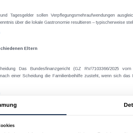
on Dienstreisen
enntnis über die lokale Gastronomie resultieren – typischerweise stell
n
schiedenen Eltern
hatte sich mit der Frage
nach einer Scheidung die Familienbeihilfe zusteht, wenn sich das
n
mmung
Det
spflichten
Cookies
Kapitalgesellschaften der verschiedenen Größenklassen.