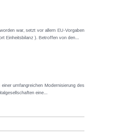
um und hat zum Ziel, die unternehmensrechtlichen und steuerrechtlichen Bestimmungen anzugleichen (Stichwort Einheitsbilanz ). Betroffen von den...
UGB und ist im Jahr 2016 erstmals anzuwenden (siehe KI 12/14). Mit dem RÄG 2014 wurde mit den Kleinstkapitalgesellschaften eine...