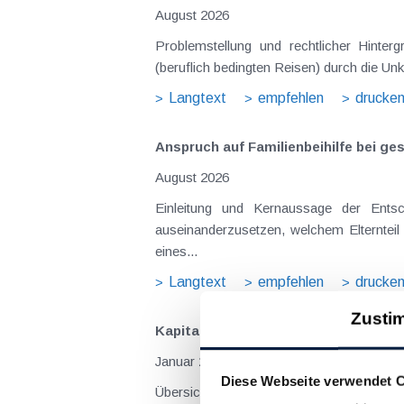
August 2026
Problemstellung und rechtlicher Hintergrund Tagesgelder sollen Verpflegungsmehraufwendungen ausgleichen, welche im Zuge v
(beruflich bedingten Reisen) durch die Unk
Langtext
empfehlen
drucke
Anspruch auf Familienbeihilfe bei ge
August 2026
Einleitung und Kernaussage der Entscheidung Das Bundesfinanzgericht (GZ RV/7103366/2025 vom 10.02.2026) 
auseinanderzusetzen, welchem Elternteil 
eines...
Langtext
empfehlen
drucke
Zusti
Kapitalgesellschaften - Offenlegung
Januar 2026
Diese Webseite verwendet 
Übersicht der Offenlegungspflichten von 