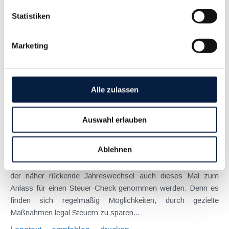
Statistiken
November 2023
Trotz oder gerade wegen der weiterhin turbulenten Zeiten
Marketing
sollte der näher rückende Jahreswechsel auch dieses Mal
wieder zum Anlass für einen Steuer-Check genommen
werden. Denn es finden sich regelmäßig Möglichkeiten, durch
gezielte Maßnahmen legal Steuern zu...
Alle zulassen
Langtext
empfehlen
drucken
Auswahl erlauben
Maßnahmen vor Jahresende 2022 - Für Unternehmer
November 2022
Ablehnen
Trotz oder gerade wegen der aktuell turbulenten Zeiten sollte
der näher rückende Jahreswechsel auch dieses Mal zum
Anlass für einen Steuer-Check genommen werden. Denn es
finden sich regelmäßig Möglichkeiten, durch gezielte
Maßnahmen legal Steuern zu sparen...