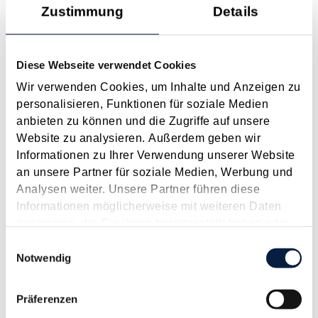
Zustimmung
Details
Januar 2024
Definition, Auflistung und Beschreibung der wichtigsten
Betriebsausgaben.
Diese Webseite verwendet Cookies
Langtext
empfehlen
drucken
Wir verwenden Cookies, um Inhalte und Anzeigen zu
personalisieren, Funktionen für soziale Medien
anbieten zu können und die Zugriffe auf unsere
Nationalrat mit wichtigen Gesetzesbeschlüssen zum
Website zu analysieren. Außerdem geben wir
Jahreswechsel
Informationen zu Ihrer Verwendung unserer Website
Januar 2024
an unsere Partner für soziale Medien, Werbung und
Im Dezember 2023 hat der Nationalrat noch einige wichtige
Analysen weiter. Unsere Partner führen diese
Gesetze beschlossen, die Auswirkungen auf die Steuer und
Informationen möglicherweise mit weiteren Daten
auf das Wirtschaftsleben haben. Nachfolgend sind sie
zusammen, die Sie ihnen bereitgestellt haben oder
überblickmäßig dargestellt. Start-up-Förderungsgesetz Das
die sie im Rahmen Ihrer Nutzung der Dienste
Einwilligungsauswahl
von BMF und BMJ ins Leben gerufene...
gesammelt haben.
Notwendig
Langtext
empfehlen
drucken
Präferenzen
Maßnahmen vor Jahresende 2023 - Für Unternehmer