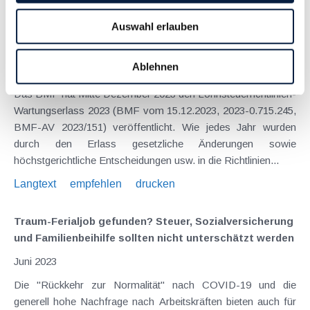
Auswahl erlauben
Highlights aus dem Lohnsteuerrichtlinien-
Wartungserlass
Ablehnen
März 2024
Das BMF hat Mitte Dezember 2023 den Lohnsteuerrichtlinien-
Wartungserlass 2023 (BMF vom 15.12.2023, 2023-0.715.245,
BMF-AV 2023/151) veröffentlicht. Wie jedes Jahr wurden
durch den Erlass gesetzliche Änderungen sowie
höchstgerichtliche Entscheidungen usw. in die Richtlinien...
Langtext
empfehlen
drucken
Traum-Ferialjob gefunden? Steuer, Sozialversicherung
und Familienbeihilfe sollten nicht unterschätzt werden
Juni 2023
Die "Rückkehr zur Normalität" nach COVID-19 und die
generell hohe Nachfrage nach Arbeitskräften bieten auch für