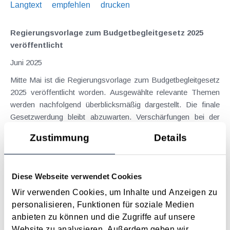
Langtext
empfehlen
drucken
Regierungsvorlage zum Budgetbegleitgesetz 2025
veröffentlicht
Juni 2025
Mitte Mai ist die Regierungsvorlage zum Budgetbegleitgesetz
2025 veröffentlicht worden. Ausgewählte relevante Themen
werden nachfolgend überblicksmäßig dargestellt. Die finale
Gesetzwerdung bleibt abzuwarten. Verschärfungen bei der
Grunderwerbsteuer bei...
Zustimmung
Details
Langtext
empfehlen
drucken
Ferialjob gefunden - Vorsicht bei Steuern,
Diese Webseite verwendet Cookies
Sozialversicherung und Familienbeihilfe
Wir verwenden Cookies, um Inhalte und Anzeigen zu
Mai 2025
personalisieren, Funktionen für soziale Medien
anbieten zu können und die Zugriffe auf unsere
Da Ferialjobs insbesondere in den Sommermonaten beliebt
Website zu analysieren. Außerdem geben wir