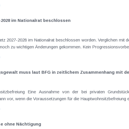
n
-2028 im Nationalrat beschlossen
setz 2027-2028 im Nationalrat beschlossen worden. Verglichen mit d
aus dem Juli 2026 ) ist es dabei vereinzelt noch zu wichtigen Ä
n
ngsgewalt muss laut BFG in zeitlichem Zusammenhang mit d
eräußerungen regelmäßig anfallenden
nn vor, wenn die Voraussetzungen für die Hauptwohnsitzbefreiung erfü
n
ise ohne Nächtigung