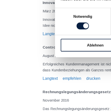
Innovationscontrolling schafft Rah
Einwilligungsauswahl
März 2019
Notwendig
Innovationen werden typischerweise als Wachstumsschub und wesentlicher Erfolgsfaktor für Unternehmen gehandelt. Dies gilt insbesondere, wenn eine
Langtext
empfehlen
drucken
Ablehnen
Controlling leistet einen wertvoll
August 2017
Erfolgreiches Kundenmanagement ist nich
Langtext
empfehlen
drucken
Rechnungslegungsänderungs­gesetz 20
November 2016
Das Rechnungslegungsänderungsgesetz 2014 (RÄG 2014), welches bereits im Dezember 2014 beschlossen worden war, setzt vor allem EU-Vorgaben