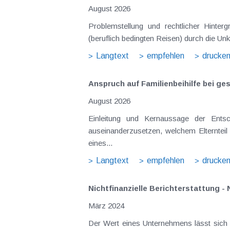
August 2026
Problemstellung und rechtlicher Hintergrund Tagesgelder sollen Verpflegungsmehraufwendungen ausgleichen, welche im Zuge v
(beruflich bedingten Reisen) durch die Unk
Langtext
empfehlen
drucke
Anspruch auf Familienbeihilfe bei ge
August 2026
Einleitung und Kernaussage der Entscheidung Das Bundesfinanzgericht (GZ RV/7103366/2025 vom 10.02.2026) 
auseinanderzusetzen, welchem Elternteil 
eines...
Langtext
empfehlen
drucke
Nichtfinanzielle Berichterstattung - 
März 2024
Der Wert eines Unternehmens lässt sich sc