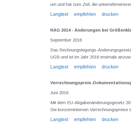
Langtext
empfehlen
drucken
RÄG 2014 - Änderungen bei Größenkl
September 2016
Das Rechnungslegungs-Änderungsgesetz 2014 (RÄG 2014), das am 11.12.2014 beschlossen wurde, führt zu einer umfangreichen Modernisierung des
Langtext
empfehlen
drucken
Verrechnungspreis-Dokumentationspf
Juni 2016
Mit dem EU-Abgabenänderungsgesetz 2016 wurde unlängst auch das Verrechnungspreisdokumentationsgesetz im Begutachtungsentwurf veröffentlicht.
D
Langtext
empfehlen
drucken