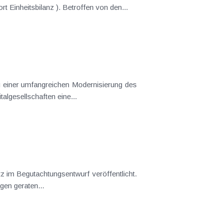
um und hat zum Ziel, die unternehmensrechtlichen und steuerrechtlichen Bestimmungen anzugleichen (Stichwort Einheitsbilanz ). Betroffen von den...
UGB und ist im Jahr 2016 erstmals anzuwenden (siehe KI 12/14). Mit dem RÄG 2014 wurde mit den Kleinstkapitalgesellschaften eine...
sprüfungen geraten...