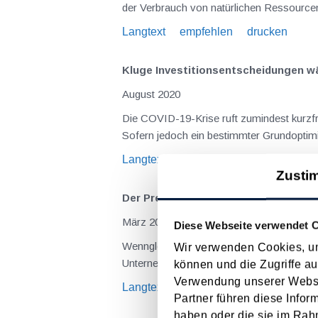
der Verbrauch von natürlichen Ressourcen 
Langtext
empfehlen
drucken
Kluge Investitionsentscheidungen wä
August 2020
Die COVID-19-Krise ruft zumindest kurzfristig betrac
Sofern jedoch ein bestimmter Grundoptimi
Langtext
empfehlen
drucken
Zusti
Der Preis ist heiß - Grundlagen der 
März 2019
Diese Webseite verwendet 
Wenngleich die klassische Preistheorie davon ausgeht, dass primär der Preis die nachgefragte Menge bestimmt, so ist dies für die Preisgestaltung im
Wir verwenden Cookies, um
können und die Zugriffe au
Verwendung unserer Websit
Langtext
empfehlen
drucken
Partner führen diese Infor
haben oder die sie im Rah