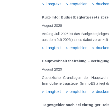
Langtext
empfehlen
drucke
Kurz-Info: Budgetbegleitgesetz 2027
August 2026
Anfang Juli 2026 ist das Budgetbegleitge
Langtext
empfehlen
drucke
Hauptwohnsitz​­befreiung – Verfügu
August 2026
Gesetzliche Grundlagen der Hauptwohnsitzbefreiung Eine Ausnahme von der bei privaten Grundstücksv
Immobilienertragsteuer (ImmoESt) liegt da
Langtext
empfehlen
drucke
Tagesgelder auch bei eintägiger Re