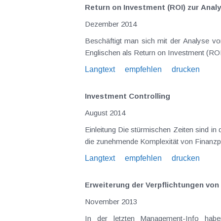
Return on Investment (ROI) zur Ana
Dezember 2014
Beschäftigt man sich mit der Analyse von Jahresabschlüssen , so stolpert man immer wieder über eine Kennzahl – die Gesamtkapitalrentabilität , im
Langtext
empfehlen
drucken
Investment Controlling
August 2014
Einleitung Die stürmischen Zeiten sind in den letzten Jahren an den Kapitalmärkten nicht nur häufiger sondern auch stärker geworden. Nicht zuletzt auch
die zunehmende Komplexität von Finanzprod
Langtext
empfehlen
drucken
Erweiterung der Verpflichtungen von
November 2013
In der letzten Management-Info haben wir umfassend auf die Neuerungen 