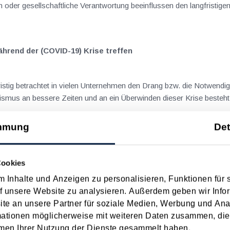
oder gesellschaftliche Verantwortung beeinflussen den langfristigen 
hrend der (COVID-19) Krise treffen
htet in vielen Unternehmen den Drang bzw. die Notwendigkeit von drastischen Einsparun
smus an bessere Zeiten und an ein Überwinden dieser Krise besteht, 
mmung
Det
optimalen Preisfestsetzung
Cookies
 Inhalte und Anzeigen zu personalisieren, Funktionen für 
Unternehmen nur ein bedingt hilfreicher Anhaltspunkt. In Theorie und Praxis haben sich
f unsere Website zu analysieren. Außerdem geben wir Infor
e an unsere Partner für soziale Medien, Werbung und Ana
mationen möglicherweise mit weiteren Daten zusammen, die 
men Ihrer Nutzung der Dienste gesammelt haben.