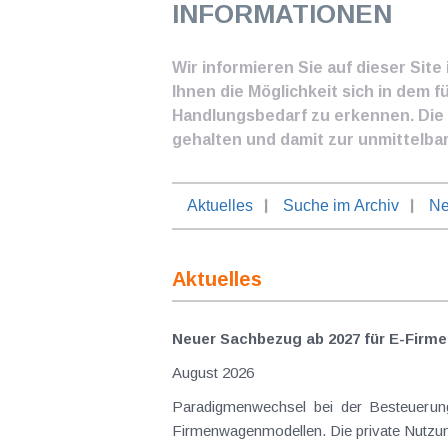
INFORMATIONEN
Wir informieren Sie auf dieser Sit
Ihnen die Möglichkeit sich in dem f
Handlungsbedarf zu erkennen. Die I
gehalten und damit zur unmittelba
Aktuelles
Suche im Archiv
Ne
Aktuelles
Neuer Sachbezug ab 2027 für E-Firme
August 2026
Paradigmenwechsel bei der Besteuerung von E-Dienstwagen Über Jahre hinweg galten reine 
Firmenwagenmodellen. Die private Nutzung