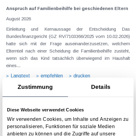
Anspruch auf Familienbeihilfe bei geschiedenen Eltern
August 2026
Einleitung und Kernaussage der Entscheidung Das
Bundesfinanzgericht (GZ RV/7103366/2025 vom 10.02.2026)
hatte sich mit der Frage auseinanderzusetzen, welchem
Elternteil nach einer Scheidung die Familienbeihilfe zusteht,
wenn sich das Kind tatsächlich überwiegend im Haushalt
eines...
Langtext
empfehlen
drucken
Zustimmung
Details
Steuerkontrollsystem als Voraussetzung für die
Begleitende Kontrolle
Diese Webseite verwendet Cookies
Juli 2019
Wir verwenden Cookies, um Inhalte und Anzeigen zu
Die " Begleitende Kontrolle " ist aus dem Pilotprojekt "
personalisieren, Funktionen für soziale Medien
Horizontal Monitoring " hervorgegangen und stellt die mit dem
anbieten zu können und die Zugriffe auf unsere
Jahressteuergesetz 2018 eingeführte Alternative zu ex-post