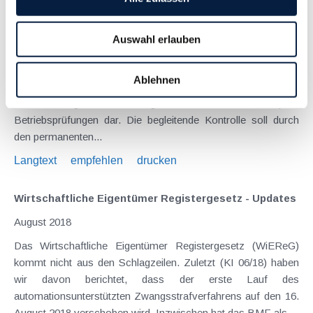
Verordnung zum Steuerkontrollsystem erleichtert den
Weg zur "begleitenden Kontrolle"
Auswahl erlauben
Februar 2019
Die " begleitende Kontrolle " ist aus dem Pilotprojekt "
Ablehnen
Horizontal Monitoring " hervorgegangen und stellt die mit dem
Jahressteuergesetz 2018 eingeführte Alternative zu ex-post
Betriebsprüfungen dar. Die begleitende Kontrolle soll durch
den permanenten...
Langtext
empfehlen
drucken
Wirtschaftliche Eigentümer Registergesetz - Updates
August 2018
Das Wirtschaftliche Eigentümer Registergesetz (WiEReG)
kommt nicht aus den Schlagzeilen. Zuletzt (KI 06/18) haben
wir davon berichtet, dass der erste Lauf des
automationsunterstützten Zwangsstrafverfahrens auf den 16.
August 2018 verschoben wird. Inzwischen hat das BMF als...