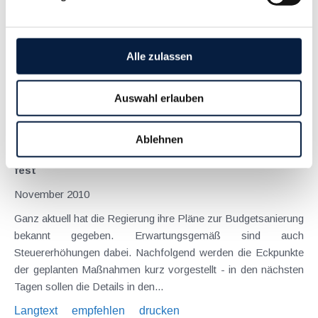
Das am 12. Juni kundgemachte Budgetbegleitgesetz 2014
bringt abgabenrechtlich einige Neuheiten im Bereich der
Umsatzsteuer , Änderungen bei der Absetzbarkeit von
Alle zulassen
Beteiligungskreditzinsen sowie eine angepasste Grenze bei
der Buchführungspflicht land- und forstwirtschaftlicher...
Auswahl erlauben
Langtext
empfehlen
drucken
Ablehnen
Budgetsanierung - Pläne der Regierung stehen nun
fest
November 2010
Ganz aktuell hat die Regierung ihre Pläne zur Budgetsanierung
bekannt gegeben. Erwartungsgemäß sind auch
Steuererhöhungen dabei. Nachfolgend werden die Eckpunkte
der geplanten Maßnahmen kurz vorgestellt - in den nächsten
Tagen sollen die Details in den...
Langtext
empfehlen
drucken