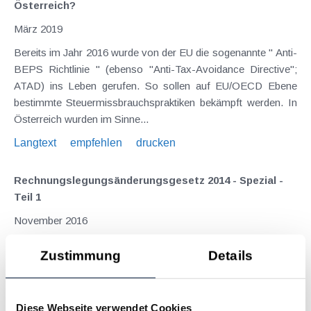
Österreich?
März 2019
Bereits im Jahr 2016 wurde von der EU die sogenannte " Anti-
BEPS Richtlinie " (ebenso "Anti-Tax-Avoidance Directive";
ATAD) ins Leben gerufen. So sollen auf EU/OECD Ebene
bestimmte Steuermissbrauchspraktiken bekämpft werden. In
Österreich wurden im Sinne...
Langtext
empfehlen
drucken
Rechnungslegungsänderungs­gesetz 2014 - Spezial -
Teil 1
November 2016
Das Rechnungslegungsänderungsgesetz 2014 (RÄG 2014),
Zustimmung
Details
welches bereits im Dezember 2014 beschlossen worden war,
setzt vor allem EU-Vorgaben um und hat zum Ziel, die
unternehmensrechtlichen und steuerrechtlichen
Diese Webseite verwendet Cookies
Bestimmungen anzugleichen (Stichwort Einheitsbilanz ).