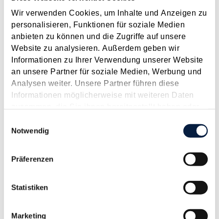
Betroffen von den...
Wir verwenden Cookies, um Inhalte und Anzeigen zu
personalisieren, Funktionen für soziale Medien
Langtext
empfehlen
drucken
anbieten zu können und die Zugriffe auf unsere
Website zu analysieren. Außerdem geben wir
Return on Investment (ROI) zur Analyse und Steuerung
Informationen zu Ihrer Verwendung unserer Website
des Unternehmens
an unsere Partner für soziale Medien, Werbung und
Dezember 2014
Analysen weiter. Unsere Partner führen diese
Informationen möglicherweise mit weiteren Daten
Beschäftigt man sich mit der Analyse von Jahresabschlüssen
zusammen, die Sie ihnen bereitgestellt haben oder
, so stolpert man immer wieder über eine Kennzahl – die
die sie im Rahmen Ihrer Nutzung der Dienste
Einwilligungsauswahl
Gesamtkapitalrentabilität , im Englischen als Return on
gesammelt haben.
Notwendig
Investment (ROI) oder als Return on Assets (ROA)
bezeichnet. Hinter diesen Begriffen...
Präferenzen
Langtext
empfehlen
drucken
Statistiken
Die wichtigsten Änderungen durch das
Budgetbegleitgesetz 2014
Marketing
Juli 2014