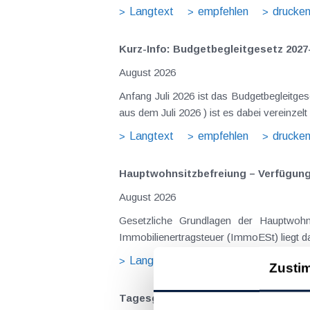
Langtext
empfehlen
drucke
Kurz-Info: Budgetbegleitgesetz 2027
August 2026
Anfang Juli 2026 ist das Budgetbegleitge
Langtext
empfehlen
drucke
Hauptwohnsitz​­befreiung – Verfügu
August 2026
Gesetzliche Grundlagen der Hauptwohnsitzbefreiung Eine Ausnahme von der bei privaten Grundstücksv
Immobilienertragsteuer (ImmoESt) liegt da
Langtext
empfehlen
drucke
Zusti
Tagesgelder auch bei eintägiger Re