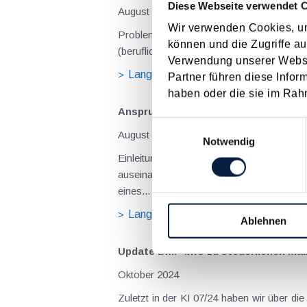
Diese Webseite verwendet 
August 2026
Wir verwenden Cookies, um
Problemstellung und rechtlicher Hintergrund Tagesgelder sollen Verpflegungsmehraufwendungen ausgleichen, welche im Zuge v
können und die Zugriffe au
(beruflich bedingten Reisen) durch die Unk
Verwendung unserer Websit
Langtext
empfehlen
drucke
Partner führen diese Infor
haben oder die sie im Rah
Anspruch auf Familienbeihilfe bei ge
Einwilligungsauswahl
August 2026
Notwendig
Einleitung und Kernaussage der Entscheidung Das Bundesfinanzgericht (GZ RV/7103366/2025 vom 10.02.2026) 
auseinanderzusetzen, welchem Elternteil 
eines...
Langtext
empfehlen
drucke
Ablehnen
Update BMF-Info zu steuerlichen M
Oktober 2024
Zuletzt in der KI 07/24 haben wir über di