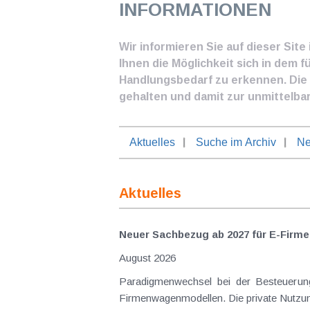
INFORMATIONEN
Wir informieren Sie auf dieser Sit
Ihnen die Möglichkeit sich in dem f
Handlungsbedarf zu erkennen. Die I
gehalten und damit zur unmittelba
Aktuelles
Suche im Archiv
Ne
Aktuelles
Neuer Sachbezug ab 2027 für E-Firme
August 2026
Paradigmenwechsel bei der Besteuerung von E-Dienstwagen Über Jahre hinweg galten reine 
Firmenwagenmodellen. Die private Nutzung