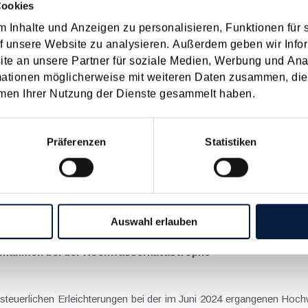
Cookies
 Inhalte und Anzeigen zu personalisieren, Funktionen für 
on Dienstreisen
f unsere Website zu analysieren. Außerdem geben wir Infor
enntnis über die lokale Gastronomie resultieren – typischerweise stell
e an unsere Partner für soziale Medien, Werbung und Ana
n
mationen möglicherweise mit weiteren Daten zusammen, die 
men Ihrer Nutzung der Dienste gesammelt haben.
schiedenen Eltern
Präferenzen
Statistiken
hatte sich mit der Frage
nach einer Scheidung die Familienbeihilfe zusteht, wenn sich das
n
Auswahl erlauben
aßnahmen bei der Hochwasserkatastrophe
e steuerlichen Erleichterungen bei der im Juni 2024 ergangenen Hoch