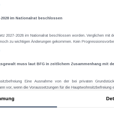
n
-2028 im Nationalrat beschlossen
setz 2027-2028 im Nationalrat beschlossen worden. Verglichen mit d
aus dem Juli 2026 ) ist es dabei vereinzelt noch zu wichtigen Ä
n
ngsgewalt muss laut BFG in zeitlichem Zusammenhang mit d
eräußerungen regelmäßig anfallenden
nn vor, wenn die Voraussetzungen für die Hauptwohnsitzbefreiung erfü
n
mmung
Det
ise ohne Nächtigung