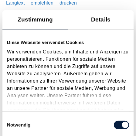
Langtext
empfehlen
drucken
Zustimmung
Details
Maßnahmen vor Jahresende 2024 - Für Unternehmer
November 2024
In durchaus turbulenten Zeiten sollte der näher rückende
Diese Webseite verwendet Cookies
Jahreswechsel auch dieses Mal wieder zum Anlass für einen
Wir verwenden Cookies, um Inhalte und Anzeigen zu
Steuer-Check genommen werden. Denn es finden sich
personalisieren, Funktionen für soziale Medien
regelmäßig Möglichkeiten, durch gezielte Maßnahmen legal
anbieten zu können und die Zugriffe auf unsere
Steuern zu sparen bzw. die...
Website zu analysieren. Außerdem geben wir
Langtext
empfehlen
drucken
Informationen zu Ihrer Verwendung unserer Website
an unsere Partner für soziale Medien, Werbung und
Analysen weiter. Unsere Partner führen diese
Maßnahmen vor Jahresende 2024 - Für alle
Informationen möglicherweise mit weiteren Daten
Steuerpflichtigen
zusammen, die Sie ihnen bereitgestellt haben oder
November 2024
die sie im Rahmen Ihrer Nutzung der Dienste
Einwilligungsauswahl
Sonderausgaben ohne Höchstbetrag und Kirchenbeitrag
gesammelt haben.
Notwendig
Folgende Sonderausgaben sind ohne Höchstbetrag