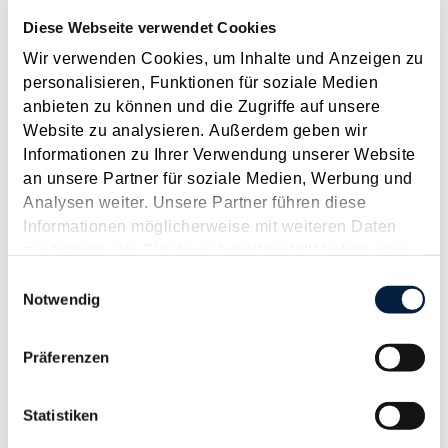
wesentliche Punkte des Budgetbegleitgesetzes 2011 , das
Diese Webseite verwendet Cookies
Ende Dezember vom Nationalrat und vom Bundesrat
Wir verwenden Cookies, um Inhalte und Anzeigen zu
beschlossen wurde,...
personalisieren, Funktionen für soziale Medien
Langtext
empfehlen
drucken
anbieten zu können und die Zugriffe auf unsere
Website zu analysieren. Außerdem geben wir
Informationen zu Ihrer Verwendung unserer Website
Maßnahmen vor Jahresende 2010 - Für Unternehmer
an unsere Partner für soziale Medien, Werbung und
Dezember 2010
Analysen weiter. Unsere Partner führen diese
Aufmerksame Steuerpflichtige nutzen den bevorstehenden
Informationen möglicherweise mit weiteren Daten
Jahreswechsel nochmals zu einem Check, ob durch gezielte
zusammen, die Sie ihnen bereitgestellt haben oder
Maßnahmen noch Steuern für das Jahr 2010 gespart werden
die sie im Rahmen Ihrer Nutzung der Dienste
Einwilligungsauswahl
können. Dabei sollten insbesondere folgende Aspekte bedacht
gesammelt haben.
Notwendig
werden:...
Langtext
empfehlen
drucken
Präferenzen
Steuerliche Maßnahmen zum Jahresende - Für
Statistiken
Unternehmer