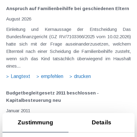
Anspruch auf Familienbeihilfe bei geschiedenen Eltern
August 2026
Einleitung und Kernaussage der Entscheidung Das
Bundesfinanzgericht (GZ RV/7103366/2025 vom 10.02.2026)
hatte sich mit der Frage auseinanderzusetzen, welchem
Elternteil nach einer Scheidung die Familienbeihilfe zusteht,
wenn sich das Kind tatsächlich überwiegend im Haushalt
eines...
Langtext
empfehlen
drucken
Budgetbegleitgesetz 2011 beschlossen -
Kapitalbesteuerung neu
Januar 2011
Nachdem wir bereits über die Maßnahmen zur
Zustimmung
Details
Budgetsanierung berichtet haben (KI 11/10) werden nun
seither eingetretene Änderungen aufgezeigt wie auch