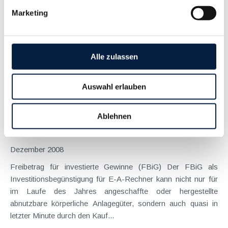
Dezember 2009
Marketing
Begünstigte Besteuerung nicht entnommener Gewinne
Natürliche Personen mit Gewinnermittlung durch
Betriebsvermögensvergleich können bei der Veranlagung
Alle zulassen
2009 letztmalig den Eigenkapitalanstieg bis zu max. 100.000 €
mit dem ½ Durchschnittsteuersatz (DSS)...
Auswahl erlauben
Langtext
empfehlen
drucken
Ablehnen
Steuerliche Maßnahmen zum Jahreswechsel - Für
Unternehmer
Dezember 2008
Freibetrag für investierte Gewinne (FBiG) Der FBiG als
Investitionsbegünstigung für E-A-Rechner kann nicht nur für
im Laufe des Jahres angeschaffte oder hergestellte
abnutzbare körperliche Anlagegüter, sondern auch quasi in
letzter Minute durch den Kauf...