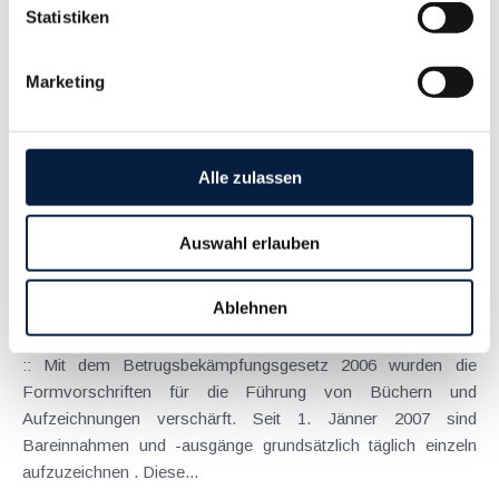
Statistiken
Juli 2015
Das BMF hat mit 31.3.2015 (BMF-010221/0172-VI/8/2015)
Marketing
eine umfassende Information veröffentlicht, die den Ablauf
eines Verständigungs- und Schiedsverfahrens gem. DBA
bzw. nach dem EU-Schiedsübereinkommen darstellt. Alle
Mechanismen haben zum Ziel, eine etwaige (drohende)...
Alle zulassen
Langtext
empfehlen
drucken
Auswahl erlauben
Klarstellungen zur Einzelaufzeichnungspflicht von
Bargeschäften
Ablehnen
Oktober 2007
:: Mit dem Betrugsbekämpfungsgesetz 2006 wurden die
Formvorschriften für die Führung von Büchern und
Aufzeichnungen verschärft. Seit 1. Jänner 2007 sind
Bareinnahmen und -ausgänge grundsätzlich täglich einzeln
aufzuzeichnen . Diese...