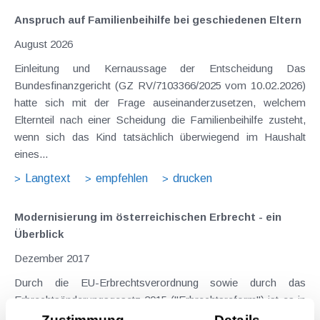
Anspruch auf Familienbeihilfe bei geschiedenen Eltern
August 2026
Einleitung und Kernaussage der Entscheidung Das
Bundesfinanzgericht (GZ RV/7103366/2025 vom 10.02.2026)
hatte sich mit der Frage auseinanderzusetzen, welchem
Elternteil nach einer Scheidung die Familienbeihilfe zusteht,
wenn sich das Kind tatsächlich überwiegend im Haushalt
eines...
Langtext
empfehlen
drucken
Modernisierung im österreichischen Erbrecht - ein
Überblick
Dezember 2017
Durch die EU-Erbrechtsverordnung sowie durch das
Erbrechtsänderungsgesetz 2015 ("Erbrechtsreform") ist es in
Österreich zu einer umfassenden Änderung und
Zustimmung
Details