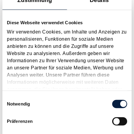
Modernisierung des Erbrechts gekommen. Nach wie vor sind
die erbrechtlichen Angelegenheiten im...
Diese Webseite verwendet Cookies
Langtext
empfehlen
drucken
Wir verwenden Cookies, um Inhalte und Anzeigen zu
personalisieren, Funktionen für soziale Medien
Kein Anbringen an die Finanzverwaltung per
anbieten zu können und die Zugriffe auf unsere
Computer-Fax (e-FAX)
Website zu analysieren. Außerdem geben wir
Mai 2016
Informationen zu Ihrer Verwendung unserer Website
Die Formvorschriften für Anbringen an die Finanzverwaltung
an unsere Partner für soziale Medien, Werbung und
(Erklärungen, Anträge, Beantwortung von Bedenkenvorhalten,
Analysen weiter. Unsere Partner führen diese
Rechtsmittel usw.) haben sich über die Jahre immer wieder
Informationen möglicherweise mit weiteren Daten
geändert, dabei jedoch nur zum Teil an die modernen
zusammen, die Sie ihnen bereitgestellt haben oder
Kommunikationsmittel angepasst....
die sie im Rahmen Ihrer Nutzung der Dienste
Einwilligungsauswahl
gesammelt haben.
Notwendig
Langtext
empfehlen
drucken
Präferenzen
BMF-Info zu Verständigungs- und Schiedsverfahren
nach DBA und EU-Schiedsübereinkommen