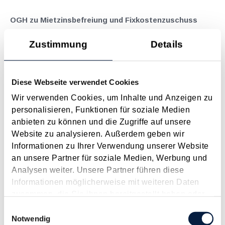
OGH zu Mietzinsbefreiung und Fixkostenzuschuss
März 2022
Zustimmung
Details
Die COVID-19-Krise hat neben betriebswirtschaftlichen
Herausforderungen auch zu brisanten juristischen Fragen
geführt. Der Oberste Gerichtshof (OGH) hatte sich
Diese Webseite verwendet Cookies
(GZ 3 Ob 78/21y vom 21.10.2021) etwa mit einem Fall
Wir verwenden Cookies, um Inhalte und Anzeigen zu
auseinanderzusetzen, in dem strittig war, ob eine...
personalisieren, Funktionen für soziale Medien
Langtext
empfehlen
drucken
anbieten zu können und die Zugriffe auf unsere
Website zu analysieren. Außerdem geben wir
Informationen zu Ihrer Verwendung unserer Website
Update - Maßnahmen gegen die COVID-19-Pandemie
an unsere Partner für soziale Medien, Werbung und
Dezember 2021
Analysen weiter. Unsere Partner führen diese
Mit der 4. Corona-Welle und dem damit zusammenhängenden
Informationen möglicherweise mit weiteren Daten
Lockdown in Österreich kommen die bereits bewährten
zusammen, die Sie ihnen bereitgestellt haben oder
Hilfsmaßnahmen gegen die COVID-19-Pandemie wieder zum
die sie im Rahmen Ihrer Nutzung der Dienste
Einwilligungsauswahl
Einsatz bzw. werden verlängert. Nachfolgend ein kurzer
gesammelt haben.
Notwendig