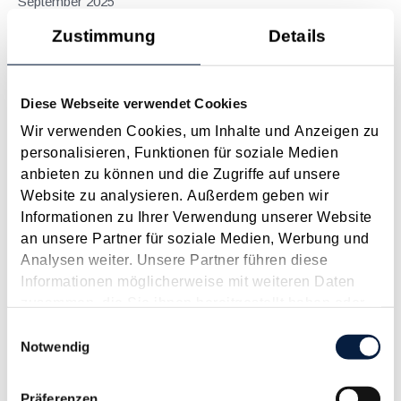
September 2025
Etwa 200.000 betroffene Unternehmen müssen in Österreich
Zustimmung
Details
ihren Jahresabschluss bis spätestens neun Monate nach dem
Bilanzstichtag offenlegen. Für die große Masse der
Kapitalgesellschaften, bei denen der Bilanzstichtag der 31.12.
Diese Webseite verwendet Cookies
ist, muss daher die Offenlegung bis zum...
Wir verwenden Cookies, um Inhalte und Anzeigen zu
Langtext
empfehlen
drucken
personalisieren, Funktionen für soziale Medien
anbieten zu können und die Zugriffe auf unsere
Website zu analysieren. Außerdem geben wir
Kapitalgesellschaften - Größenklassen
Informationen zu Ihrer Verwendung unserer Website
Januar 2025
an unsere Partner für soziale Medien, Werbung und
Merkmale der Zuordnung von Kapitalgesellschaften zu den
Analysen weiter. Unsere Partner führen diese
verschiedenen Größenklassen.
Informationen möglicherweise mit weiteren Daten
zusammen, die Sie ihnen bereitgestellt haben oder
Langtext
empfehlen
drucken
die sie im Rahmen Ihrer Nutzung der Dienste
Einwilligungsauswahl
gesammelt haben.
Notwendig
Mantelkauf trotz Beibehaltung der bisherigen
Geschäftsführer
Präferenzen