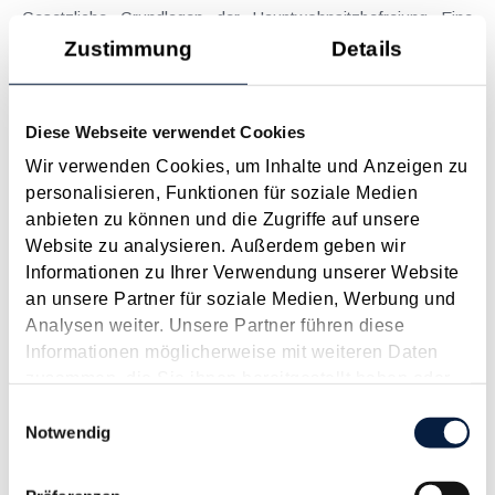
Gesetzliche Grundlagen der Hauptwohnsitzbefreiung Eine
Ausnahme von der bei privaten Grundstücksveräußerungen
Zustimmung
Details
regelmäßig anfallenden Immobilienertragsteuer (ImmoESt)
liegt dann vor, wenn die Voraussetzungen für die
Hauptwohnsitzbefreiung erfüllt sind....
Diese Webseite verwendet Cookies
Langtext
empfehlen
drucken
Wir verwenden Cookies, um Inhalte und Anzeigen zu
personalisieren, Funktionen für soziale Medien
anbieten zu können und die Zugriffe auf unsere
Tagesgelder auch bei eintägiger Reise ohne
Website zu analysieren. Außerdem geben wir
Nächtigung
Informationen zu Ihrer Verwendung unserer Website
August 2026
an unsere Partner für soziale Medien, Werbung und
Problemstellung und rechtlicher Hintergrund Tagesgelder
Analysen weiter. Unsere Partner führen diese
sollen Verpflegungsmehraufwendungen ausgleichen, welche
Informationen möglicherweise mit weiteren Daten
im Zuge von Dienstreisen (beruflich bedingten Reisen) durch
zusammen, die Sie ihnen bereitgestellt haben oder
die Unkenntnis über die lokale Gastronomie resultieren –
die sie im Rahmen Ihrer Nutzung der Dienste
Einwilligungsauswahl
typischerweise stellt sich das Problem in der...
gesammelt haben.
Notwendig
Langtext
empfehlen
drucken