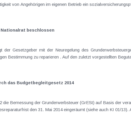
herangezogen werden kann, ob bei der Tätigkeit von Angehörigen im eigenen Betrie
 Nationalrat beschlossen
 Grunderwerbsteuergesetzes die vom Verfassungsgerichtshof
rch das Budgetbegleitgesetz 2014
verfassungswidrig erkannt und als Gesetzesreparaturfrist den 31. Mai 2014 eingeräumt (s