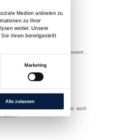
der Grunderwerbsteuer bei...
soziale Medien anbieten zu
mationen zu Ihrer
lysen weiter. Unsere
Sie ihnen bereitgestellt
dass der Grundstückswert ,
rtragungen ablöst und somit...
Marketing
Alle zulassen
ausgewählte Highlights der Steuerreform dargestellt werden. Beim „Herzstück“, nämlich der Tarifreform , hat es keine...