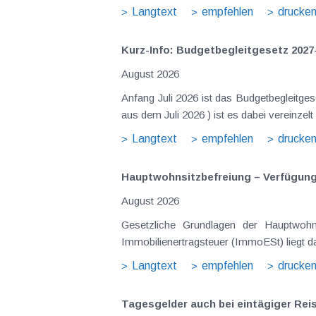
Langtext
empfehlen
drucke
Kurz-Info: Budgetbegleitgesetz 2027
August 2026
Anfang Juli 2026 ist das Budgetbegleitge
Langtext
empfehlen
drucke
Hauptwohnsitz​­befreiung – Verfügu
August 2026
Gesetzliche Grundlagen der Hauptwohnsitzbefreiung Eine Ausnahme von der bei privaten Grundstücksv
Immobilienertragsteuer (ImmoESt) liegt da
Langtext
empfehlen
drucke
Tagesgelder auch bei eintägiger Re