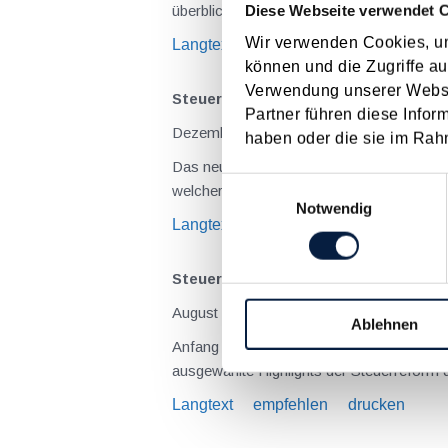
Diese Webseite verwendet 
Wir verwenden Cookies, um
Langtext
empfehlen
drucken
können und die Zugriffe au
Verwendung unserer Websit
Steuerreform kompakt V - Verschärf
Partner führen diese Infor
Dezember 2015
haben oder die sie im Rah
Das neue System der Grunderwerbsteuer in der 
Einwilligungsauswahl
welch
Notwendig
Langtext
empfehlen
drucken
Steuerreformgesetz 2015/2016 im Na
August 2015
Ablehnen
Anfang Juli wurde im Nationalrat das Steuerreformgesetz 2015/2016 beschlossen . Nachfolgend sollen wesentliche finale Änderungen wie auch
Langtext
empfehlen
drucken