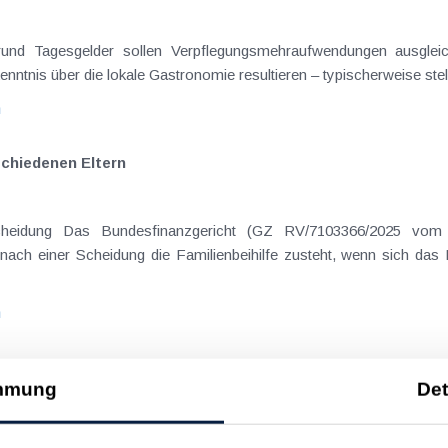
on Dienstreisen
enntnis über die lokale Gastronomie resultieren – typischerweise stell
n
schiedenen Eltern
hatte sich mit der Frage
nach einer Scheidung die Familienbeihilfe zusteht, wenn sich das
n
tgesetz 2025 veröffentlicht
mmung
Det
um Budgetbegleitgesetz 2025 veröffentlicht worden. Ausgewähl