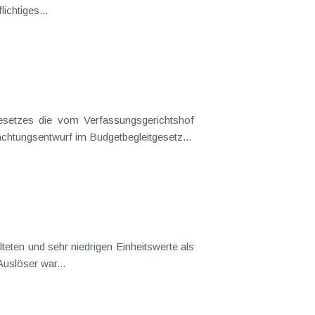
b ein sozialversicherungspflichtiges...
erkannte Verfassungswidrigkeit der bisherigen Bestimmung zu reparieren . Auf den zuletzt vorgestellten Begutachtungsentwurf im Budgetbegleitgesetz...
iehe auch KI 01/13). Auslöser war...