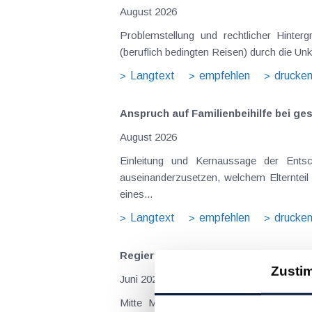
August 2026
Problemstellung und rechtlicher Hintergrund Tagesgelder sollen Verpflegungsmehraufwendungen ausgleichen, welche im Zuge v
(beruflich bedingten Reisen) durch die Unk
Langtext
empfehlen
drucke
Anspruch auf Familienbeihilfe bei ge
August 2026
Einleitung und Kernaussage der Entscheidung Das Bundesfinanzgericht (GZ RV/7103366/2025 vom 10.02.2026) 
auseinanderzusetzen, welchem Elternteil 
eines...
Langtext
empfehlen
drucke
Regierungsvorlage zum Budgetbeglei
Zusti
Juni 2025
Mitte Mai ist die Regierungsvorlage z