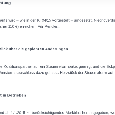
chtung
„ SV-Rückerstattung “ von bis zu 220 € (bisher 110 €) erreichen. Für Pendler...
blick über die geplanten Änderungen
nigt und die Eckpfeiler am 13. März 2015 der Öffentlichkeit
vorgestellt. Am 17. März 2015 wurde ein Ministerratsbeschluss dazu gefasst. Herzstück der Ste
t in Betrieben
i der Frage