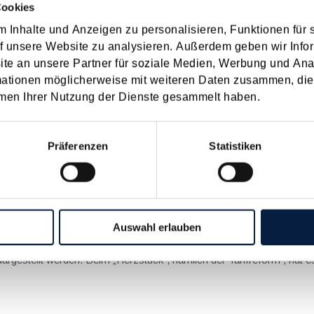
überblicksmäßig dargestellt. Die finale Gesetzwerdung bleibt abzuwarten. Verschärfungen bei 
Cookies
 Inhalte und Anzeigen zu personalisieren, Funktionen für 
f unsere Website zu analysieren. Außerdem geben wir Infor
e an unsere Partner für soziale Medien, Werbung und Ana
ungen bei der Grunderwerbsteuer
mationen möglicherweise mit weiteren Daten zusammen, die 
men Ihrer Nutzung der Dienste gesammelt haben.
Fassung der Steuerreform 2015/2016 ist vor allem dadurch gekennzeichnet, 
er gleichsam dem Verkehrswert entspricht, den (dreifachen) Einheitswert bei unentgeltlichen Übe
Präferenzen
Statistiken
tionalrat beschlossen
Auswahl erlauben