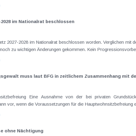
n
-2028 im Nationalrat beschlossen
setz 2027-2028 im Nationalrat beschlossen worden. Verglichen mit d
aus dem Juli 2026 ) ist es dabei vereinzelt noch zu wichtigen Ä
n
ngsgewalt muss laut BFG in zeitlichem Zusammenhang mit d
eräußerungen regelmäßig anfallenden
nn vor, wenn die Voraussetzungen für die Hauptwohnsitzbefreiung erfü
n
ise ohne Nächtigung