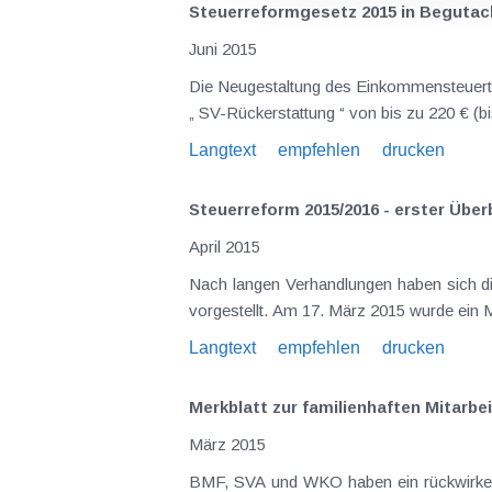
Steuerreformgesetz 2015 in Beguta
Juni 2015
Die Neugestaltung des Einkommensteuertarifs wird – wie in der KI 04/15 vorgestellt – umgesetzt. Niedrigverdiener können bereits für das Jahr 2015 eine
Langtext
empfehlen
drucken
Steuerreform 2015/2016 - erster Über
April 2015
Nach langen Verhandlungen haben sich die Koalitionspartner auf ein Steuerreformpaket geei
Langtext
empfehlen
drucken
Merkblatt zur familienhaften Mitarbei
März 2015
BMF, SVA und WKO haben ein rückwirkend ab 1.1.2015 zu berücksichtigendes Merkblatt herausgegeben, welches als Orientierungshilfe be