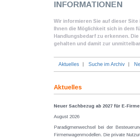
INFORMATIONEN
Wir informieren Sie auf dieser Sit
Ihnen die Möglichkeit sich in dem f
Handlungsbedarf zu erkennen. Die I
gehalten und damit zur unmittelba
Aktuelles
Suche im Archiv
Ne
Aktuelles
Neuer Sachbezug ab 2027 für E-Firme
August 2026
Paradigmenwechsel bei der Besteuerung von E-Dienstwagen Über Jahre hinweg galten reine 
Firmenwagenmodellen. Die private Nutzung